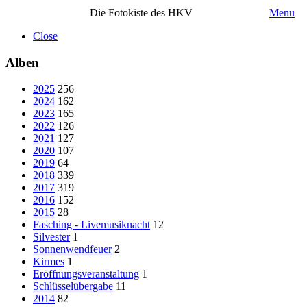
Die Fotokiste des HKV
Menu
Close
Alben
2025
256
2024
162
2023
165
2022
126
2021
127
2020
107
2019
64
2018
339
2017
319
2016
152
2015
28
Fasching - Livemusiknacht
12
Silvester
1
Sonnenwendfeuer
2
Kirmes
1
Eröffnungsveranstaltung
1
Schlüsselübergabe
11
2014
82