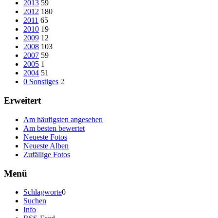
2013
59
2012
180
2011
65
2010
19
2009
12
2008
103
2007
59
2005
1
2004
51
0 Sonstiges
2
Erweitert
Am häufigsten angesehen
Am besten bewertet
Neueste Fotos
Neueste Alben
Zufällige Fotos
Menü
Schlagworte
0
Suchen
Info