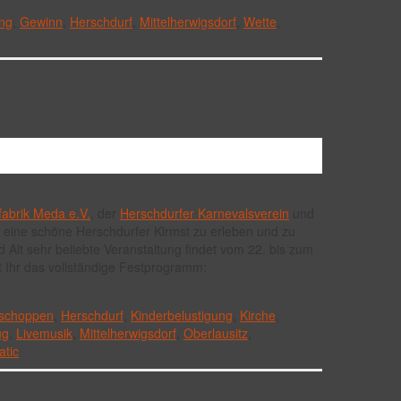
ng
,
Gewinn
,
Herschdurf
,
Mittelherwigsdorf
,
Wette
,
fabrik Meda e.V.
, der
Herschdurfer Karnevalsverein
und
 eine schöne Herschdurfer Kirmst zu erleben und zu
d Alt sehr beliebte Veranstaltung findet vom 22. bis zum
et Ihr das vollständige Festprogramm:
schoppen
,
Herschdurf
,
Kinderbelustigung
,
Kirche
,
ug
,
Livemusik
,
Mittelherwigsdorf
,
Oberlausitz
,
tic