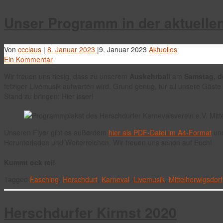
Unser Programm in der aktuelle
Von
ccclaus
|
8. Januar 2023
|
9. Januar 2023
Aktuelles
Ein Kommentar
Wir freuen uns riesig, dass zu unserem
Auskehrball
am
Samstag, d
fetziger Livemusik aufwarten wird. Grund genug, für all unsere Gäs
Stand zu bringen: Hier isser!
Unseren Flyer gibt es außerdem
hier als PDF-Datei im A4-Format
un
Herunterladen und Weiterreichen. Wir freuen uns schon auf Euch!
Kummt ock rei!
Tagged
Fasching
,
Herschdurf
,
Karneval
,
Livemusik
,
Mittelherwigsdorf
Herschdurfer Kirmst 2020