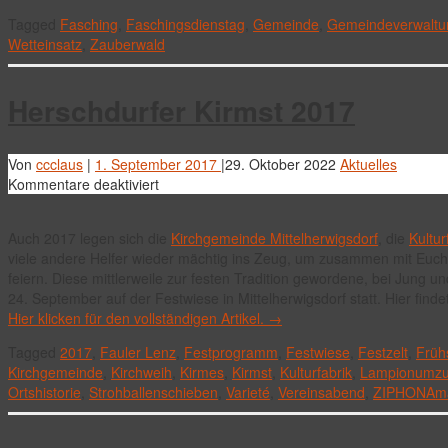
Tagged
Fasching
,
Faschingsdienstag
,
Gemeinde
,
Gemeindeverwaltu
Wetteinsatz
,
Zauberwald
Herschdurfer Kirmst 2017
Von
ccclaus
|
1. September 2017
|
29. Oktober 2022
Aktuelles
für
Kommentare deaktiviert
Herschdurfer
Kirmst
Auch 2017 legen sich die
Kirchgemeinde Mittelherwigsdorf
, die
Kultur
2017
viele andere Helfer wieder mächtig ins Zeug, um zusammen mit Euch
feiern. Diese mittlerweile zur festen Tradition gewordene, bei Jung un
24. September auf der Festwiese in Mittelherwigsdorf statt. Hier find
Hier klicken für den vollständigen Artikel.
→
Tagged
2017
,
Fauler Lenz
,
Festprogramm
,
Festwiese
,
Festzelt
,
Früh
Kirchgemeinde
,
Kirchweih
,
Kirmes
,
Kirmst
,
Kulturfabrik
,
Lampionumz
Ortshistorie
,
Strohballenschieben
,
Varieté
,
Vereinsabend
,
ZIPHONAma