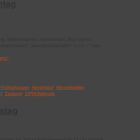
ntag
fburg, Seilbahnfahren, Handwerkeln, Brot backen,
elsaftpressen*, Sauerkrautstampfen* u.v.m. (* bitte
Lenz“
,
Frühschoppen
,
Herschdurf
,
Himmelswillen
,
rf
,
Zauberei
,
ZIPHONAmatic
stag
schaften bis 300 kg Kampfgewicht bis 17 Uhr möglich