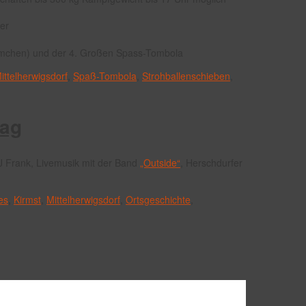
er
mchen) und der 4. Großen Spass-Tombola
ittelherwigsdorf
,
Spaß-Tombola
,
Strohballenschieben
,
tag
DJ Frank, Livemusik mit der Band
„Outside“
, Herschdurfer
es
,
Kirmst
,
Mittelherwigsdorf
,
Ortsgeschichte
,