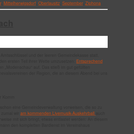
r
,
Mittelherwigsdorf
,
Oberlausitz
,
September
,
Ziphona
ach
n Amtsschlüssel und der leeren Gemeindekasse statt.
den ersten Teil ihrer Wette umzusetzen:
Entsprechend
inen „Modenschau“ auf. Das stieß im gut gefüllten
nevalsvereinen der Region, die an diesem Abend bei uns
ger Komm
n schon eine Gemeindeverwaltung vorweisen, die so zu
, zumal wir
am kommenden Livemusik-Auskehrball
auch
eise mit sich bringt, etwas entlastet werden: An diesem
mann den kompletten Bardienst im Vereinshaus