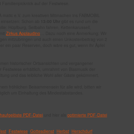
 Familienpicknick auf der Festwiese.
A matic e.V. zum kreativen Mitmachen ins FABMOBIL
t einsetzen: Schon ab
13:00 Uhr
gibt es rund um die
lie: Hüpfburg, Seilbahn fahren, Kettenkarussell,
mit
Zirkus Applaudino
… Dazu noch eine Anmerkung: Wir
ögen mitzubringen und auch einen Unkostenbeitrag von 2
ber ein paar Reserven, doch wäre es gut, wenn ihr Äpfel
men historischer Ortsansichten und vergangener
er Festwiese erhältlich, umrahmt von Blasmusik der
altung und das leibliche Wohl aller Gäste gekümmert.
nem fröhlichen Beisammensein für alle wird, bitten wir
öglich um Einhaltung des Mindestabstandes.
chaufgelöste PDF-Datei
und hier als
optimierte PDF-Datei
fest
,
Festwiese
,
Gottesdienst
,
Herbst
,
Herschdurf
,