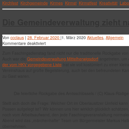
Kirchfest
,
Kirchgemeinde
,
Kirmes
,
Kirmst
,
Kirmstfest
,
Kreativität
,
Labo
Die Gemeindeverwaltung zieht n
Von
ccclaus
|
28. Februar 2020
|
1. März 2020
Aktuelles
,
Allgemein
für
Kommentare deaktiviert
Die
Zum Faschingsdienstag fand nicht nur die traditionelle Rückgabe vo
Gemeindeverwaltung
Auch war die
Gemeindeverwaltung Mittelherwigsdorf
angetreten, um 
zieht
der vom HKV vorgegebene Liste
trat sie voll kostümiert zu einer kle
nach
Vereinshaus auf große Begeisterung, auch bei den befreundeten Kar
zu Gast waren.
Die feierliche Rückgabe des Amtsschlüssels / (C) Klaus-Rüdi
Stellt sich doch die Frage: Welcher Ort im Oberlausitzer Umfeld kan
Possen aufgelegt ist? Wir können uns hier wirklich glücklich schätzen
noch vom Arbeitsaufwand, den jede Faschingsveranstaltung normalerw
Abend wird das „märchenhafte“ Team um Bürgermeister Markus Hall
übernehmen.