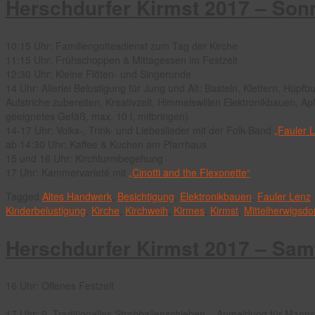
Herschdurfer Kirmst 2017 – Son
10:15 Uhr: Familiengottesdienst zum Tag der Kirche
11:15 Uhr: Frühschoppen & Mittagessen im Festzelt
12:30 Uhr: Kleine Flöten- und Singerunde
14 Uhr: Allerlei Belustigung für Jung und Alt: Basteln, Klettern, Hüp
Aufstriche zubereiten, Kreativzelt, Himmelswillen Elektronikbauen, Apf
geeignetes Gefäß, max. 10 l, mitbringen)
14-17 Uhr: Volks-, Trink- und Liebeslieder mit der Folk-Band
„Fauler 
ab 14:30 Uhr: Kaffee & Kuchen am Pfarrhaus
15 und 16 Uhr: Kirchturmbegehung
17 Uhr: Kammervarieté mit
„Cinotti and the Flexonette“
Tagged
Altes Handwerk
,
Besichtigung
,
Elektronikbauen
,
Fauler Lenz
Kinderbelustigung
,
Kirche
,
Kirchweih
,
Kirmes
,
Kirmst
,
Mittelherwigsdo
Herschdurfer Kirmst 2017 – Sam
16 Uhr: Offenes Festzelt
17 Uhr: 9. Traditionelles Strohballenschieben – Anmeldung für Mann