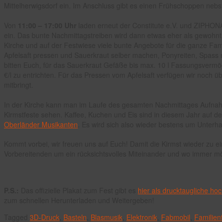
Mittelherwigsdorf ein. Im Anschluss gibt es einen Frühschoppen nebst
Von
11:00 – 17:00 Uhr
laden erneut der Constitute e.V. und ZIPHON
ein. Das bunte Nachmittagstreiben wird dann etwas eher als gewohn
Kirche und auf der Festwiese viele bunte Angebote für die ganze Fami
Apfelsaft pressen und Sauerkraut selber machen, Ponyreiten, Spass 
bitten Euch, für das Sauerkraut Gefäße bis max. 10 l Fassungsverm
€/l zu entrichten. Für das Pressen vom Apfelsaft verfügen wir noch ü
mitbringt.
In der Kirche kann man im Laufe des gesamten Nachmittages Aufnah
Kirmstfeste sehen. Kaffee, Kuchen und Eis sind in diesem Jahr auf d
Oberländer Musikanten
. Es wird sich also wieder bestens um Unterh
Kommt vorbei, wir freuen uns auf Euch! Damit die Kirmst wieder zu ei
Vorbereitenden um ein rücksichtsvolles Miteinander und wo immer m
P.S.:
Das offizielle Plakat zum Fest gibt es
hier als drucktaugliche ho
zum schnellen Herunterladen und Weitergeben!
Tagged
3D-Druck
,
Basteln
,
Blasmusik
,
Elektronik
,
Fabmobil
,
Familien