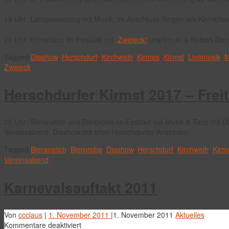
19 Uhr: Lampionumzug mit Musik, im Anschluss Singen am Kirmstfeu
20 Uhr: Kirmsttanz im Festzelt mit
„Zweieck“
(Hartmuth & Robert Sim
Tagged
Diashow
,
Herschdurf
,
Kirchweih
,
Kirmes
,
Kirmst
,
Livemusik
,
M
Zweieck
Herschdurfer Kirmst 2017 – Frei
20 Uhr: Bieranstich und Bierprobe im Festzelt bei Musik & Tanz mit 
Vereinsabend, Diashow mit alten Herschdurfer Ansichten
Tagged
Bieranstich
,
Bierprobe
,
Diashow
,
Herschdurf
,
Kirchweih
,
Kirm
Vereinsabend
Karnevalsauftakt 2011
Von
ccclaus
|
1. November 2011
|
1. November 2011
Aktuelles
für
Kommentare deaktiviert