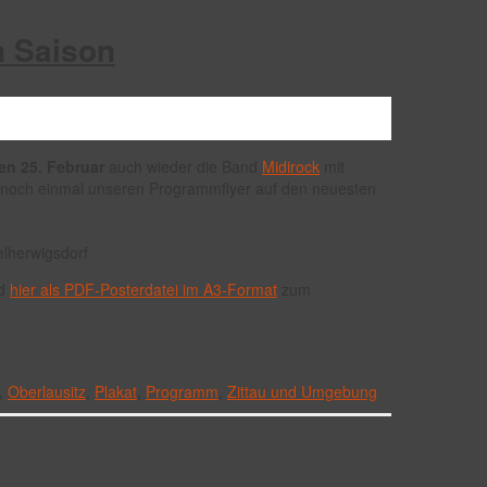
n Saison
en 25. Februar
auch wieder die Band
Midirock
mit
te noch einmal unseren Programmflyer auf den neuesten
d
hier als PDF-Posterdatei im A3-Format
zum
,
Oberlausitz
,
Plakat
,
Programm
,
Zittau und Umgebung