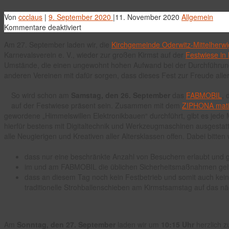
Von
ccclaus
|
9. September 2020
|
11. November 2020
Allgemein
für
Kommentare deaktiviert
Herschdurfer
Am 27. September laden wir, die
Kirchgemeinde Oderwitz-Mittelherwi
Kirmst
Karnevalsverein e. V., wieder zur großen Kirmst auf der
Festwiese in 
2020
Umstände, die einen ungewohnt hohen Aufwand bei der Durchführung
anderen Vereinen mit dafür sorgen, dass dieses Fest zur Freude aller 
So wird schon am
Samstag, den 26. September
das
FABMOBIL
, 
auf der Festwiese präsent sein. Zusammen mit dem
ZIPHONA mati
gewordene „Himmelswillen Elektronikbauen“ durchführt, gibt es jede
hierfür bestens mit Digitaltechnik und Werkzeugmaschinen ausgestat
alle Neugierigen und Kreativen aller Altersklassen offen. Dabei bitt
dass nur eine beschränkte Anzahl von Besuchern erlaubt und gg
im und am FABMOBIL die üblichen Sicherheitsmaßnahmen gelt
dass an diesem Tag noch kein Festbetrieb und somit auch kein
traditionelle Strohballenschieben am Kirmstsamstag auf das n
Am
Sonntag, den 27. September
laden wir um
10:15 Uhr
herzlich z