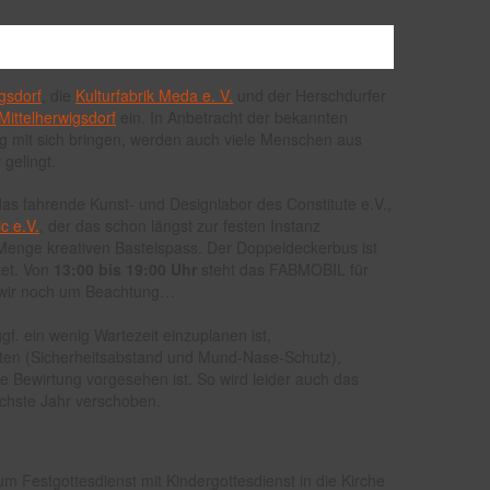
gsdorf
, die
Kulturfabrik Meda e. V.
und der Herschdurfer
Mittelherwigsdorf
ein. In Anbetracht der bekannten
 mit sich bringen, werden auch viele Menschen aus
gelingt.
das fahrende Kunst- und Designlabor des Constitute e.V.,
c e.V.
, der das schon längst zur festen Instanz
 Menge kreativen Bastelspass. Der Doppeldeckerbus ist
tet. Von
13:00 bis 19:00 Uhr
steht das FABMOBIL für
en wir noch um Beachtung…
f. ein wenig Wartezeit einzuplanen ist,
en (Sicherheitsabstand und Mund-Nase-Schutz),
e Bewirtung vorgesehen ist. So wird leider auch das
ächste Jahr verschoben.
um Festgottesdienst mit Kindergottesdienst in die Kirche