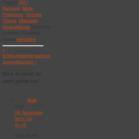
Tagged
2011
,
Karneval
,
Motto
,
Programm
,
Termine
,
Thema
,
Übersicht
,
Veranstaltung
.
Speichere
in deinen Favoriten
diesen
permalink
.
«
Eröffnungsveranstaltung
Jugendfasching
»
Eine Antwort zu
Jetzt gehts los!
Maik
sagt:
16. November
2011 um
21:10
Gefaellt mir