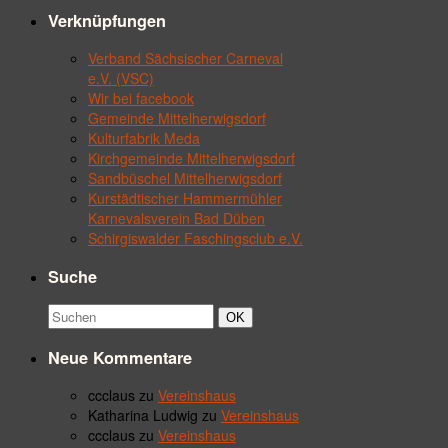
Verknüpfungen
Verband Sächsischer Carneval
e.V. (VSC)
Wir bei facebook
Gemeinde Mittelherwigsdorf
Kulturfabrik Meda
Kirchgemeinde Mittelherwigsdorf
Sandbüschel Mittelherwigsdorf
Kurstädtischer Hammermühler
Karnevalsverein Bad Düben
Schirgiswalder Faschingsclub e.V.
Suche
Suchbegriff:
Suchen
OK
Neue Kommentare
ccclaus
zu
Vereinshaus
Katharina Ludwig
zu
Vereinshaus
ccclaus
zu
Vereinshaus