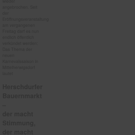
wieder
angebrochen. Seit
der
Eröffnungsveranstaltung
am vergangenen
Freitag darf es nun
endlich öffentlich
verkündet werden:
Das Thema der
neuen
Karnevalssaison in
Mittelherwigsdorf
lautet
Herschdurfer
Bauernmarkt
–
der macht
Stimmung,
der macht