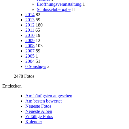
Eröffnungsveranstaltung
1
Schlüsselübergabe
11
2014
82
2013
59
2012
180
2011
65
2010
19
2009
12
2008
103
2007
59
2005
1
2004
51
0 Sonstiges
2
2478 Fotos
Entdecken
Am häufigsten angesehen
Am besten bewertet
Neueste Fotos
Neueste Alben
Zufällige Fotos
Kalender