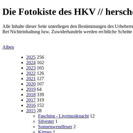
Die Fotokiste des HKV // hersc
Alle Inhalte dieser Seite unterliegen den Bestimmungen des Urheberre
Bei Nichteinhaltung bzw. Zuwiderhandeln werden rechtliche Schritte e
Alben
2025
256
2024
162
2023
165
2022
126
2021
127
2020
107
2019
64
2018
339
2017
319
2016
152
2015
28
Fasching - Livemusiknacht
12
Silvester
1
Sonnenwendfeuer
2
Kirmes
1