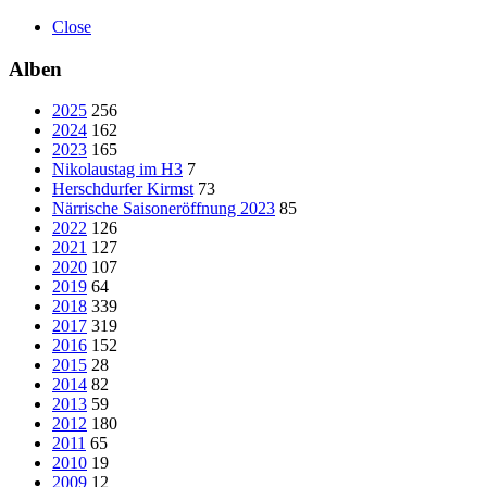
Close
Alben
2025
256
2024
162
2023
165
Nikolaustag im H3
7
Herschdurfer Kirmst
73
Närrische Saisoneröffnung 2023
85
2022
126
2021
127
2020
107
2019
64
2018
339
2017
319
2016
152
2015
28
2014
82
2013
59
2012
180
2011
65
2010
19
2009
12