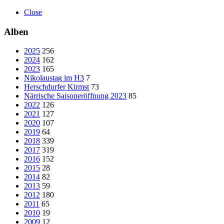
Close
Alben
2025
256
2024
162
2023
165
Nikolaustag im H3
7
Herschdurfer Kirmst
73
Närrische Saisoneröffnung 2023
85
2022
126
2021
127
2020
107
2019
64
2018
339
2017
319
2016
152
2015
28
2014
82
2013
59
2012
180
2011
65
2010
19
2009
12