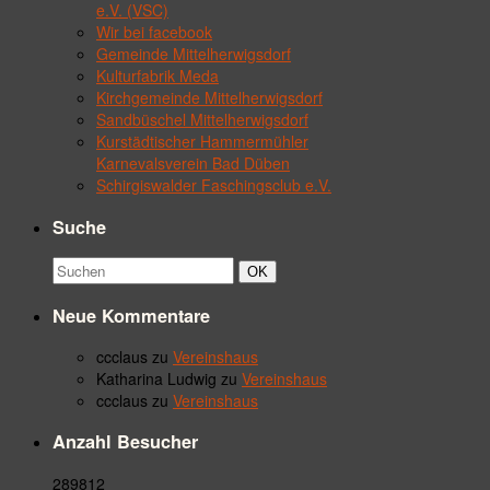
e.V. (VSC)
Wir bei facebook
Gemeinde Mittelherwigsdorf
Kulturfabrik Meda
Kirchgemeinde Mittelherwigsdorf
Sandbüschel Mittelherwigsdorf
Kurstädtischer Hammermühler
Karnevalsverein Bad Düben
Schirgiswalder Faschingsclub e.V.
Suche
Suchbegriff:
Suchen
OK
Neue Kommentare
ccclaus
zu
Vereinshaus
Katharina Ludwig
zu
Vereinshaus
ccclaus
zu
Vereinshaus
Anzahl Besucher
289812