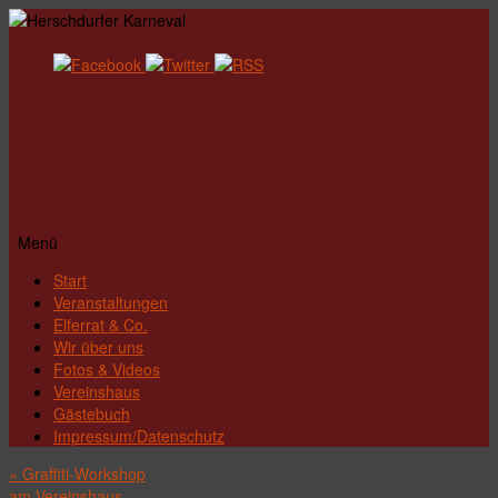
Menü
Zum
Start
Inhalt
Veranstaltungen
springen
Elferrat & Co.
Wir über uns
Fotos & Videos
Vereinshaus
Gästebuch
Impressum/Datenschutz
«
Graffiti-Workshop
am Vereinshaus