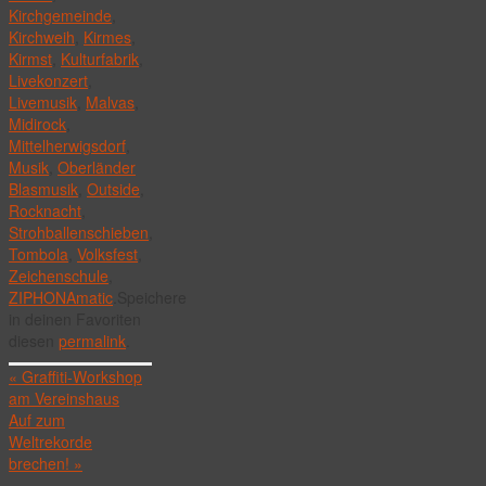
Kirchgemeinde
,
Kirchweih
,
Kirmes
,
Kirmst
,
Kulturfabrik
,
Livekonzert
,
Livemusik
,
Malvas
,
Midirock
,
Mittelherwigsdorf
,
Musik
,
Oberländer
Blasmusik
,
Outside
,
Rocknacht
,
Strohballenschieben
,
Tombola
,
Volksfest
,
Zeichenschule
,
ZIPHONAmatic
.
Speichere
in deinen Favoriten
diesen
permalink
.
«
Graffiti-Workshop
am Vereinshaus
Auf zum
Weltrekorde
brechen!
»