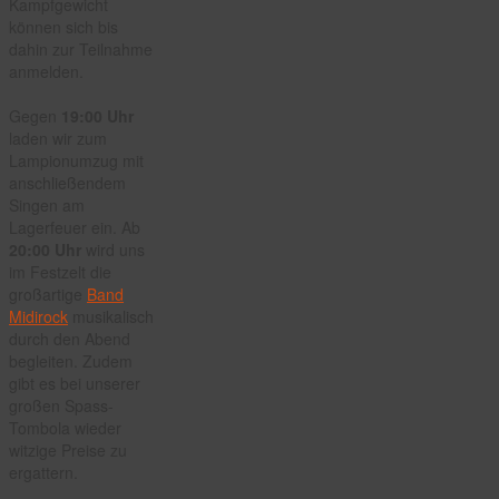
Kampfgewicht
können sich bis
dahin zur Teilnahme
anmelden.
Gegen
19:00 Uhr
laden wir zum
Lampionumzug mit
anschließendem
Singen am
Lagerfeuer ein. Ab
20:00 Uhr
wird uns
im Festzelt die
großartige
Band
Midirock
musikalisch
durch den Abend
begleiten. Zudem
gibt es bei unserer
großen Spass-
Tombola wieder
witzige Preise zu
ergattern.