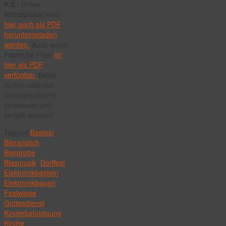
P.S.:
Unser
Kirmstplakat kann
hier auch als PDF
heruntergeladen
werden.
Auch unser
Fabmobil-Flyer
ist
hier als PDF
verfügbar.
Beide
dürfen natürlich
uneingeschränkt
verwendet und
verteilt werden!
Tagged
Basteln
,
Bieranstich
,
Bierprobe
,
Blasmusik
,
Dorffest
,
Elektronikbasteln
,
Elektronikbauen
,
Festwiese
,
Gottesdienst
,
Kinderbelustigung
,
Kirche
,