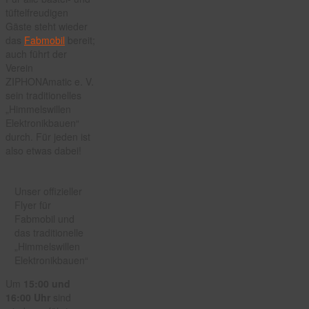
tüftelfreudigen
Gäste steht wieder
das
Fabmobil
bereit;
auch führt der
Verein
ZIPHONAmatic e. V.
sein traditionelles
„Himmelswillen
Elektronikbauen“
durch. Für jeden ist
also etwas dabei!
Unser offizieller
Flyer für
Fabmobil und
das traditionelle
„Himmelswillen
Elektronikbauen“
Um
15:00 und
16:00 Uhr
sind