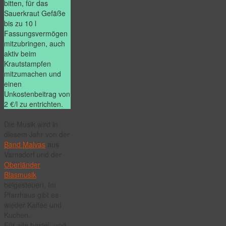
bitten, für das
Sauerkraut Gefäße
bis zu 10 l
Fassungsvermögen
mitzubringen, auch
aktiv beim
Krautstampfen
mitzumachen und
einen
Unkostenbeitrag von
2 €/l zu entrichten.
Die Musik wird in
diesem Jahr von der
Band Malvas
aus
Varnsdorf und der
Oberländer
Blasmusik
beigesteuert. Im
Pfarrhaus gibt es
wieder Kaffee und
Kuchen.
Für alle bastel- und