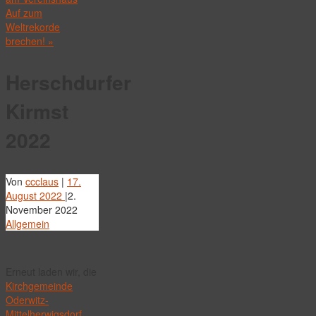
Auf zum
Weltrekorde
brechen!
»
Herschdurfer
Kirmst
2022
Von
ccclaus
|
17.
August 2022
|
2.
November 2022
Allgemein
Erneut laden wir, die
Kirchgemeinde
Oderwitz-
Mittelherwigsdorf
,