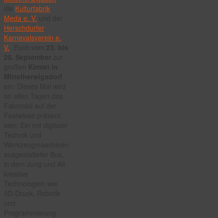
die
Kulturfabrik
Meda e. V.
und der
Herschdurfer
Karnevalsverein e.
V.
, Euch vom
23. bis
25. September
zur
großen
Kirmst in
Mittelherwigsdorf
ein. Dieses Mal wird
an allen Tagen das
Fabmobil auf der
Festwiese präsent
sein: Ein mit digitaler
Technik und
Werkzeugmaschinen
ausgestatteter Bus,
in dem Jung und Alt
kreative
Technologien wie
3D-Druck, Robotik
und
Programmierung