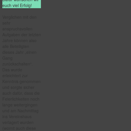
euch viel Erfolg!
Verglichen mit den
sehr
anspruchsvollen
Aufgaben der letzten
Jahre können also
alle Beteiligten
dieses Jahr „einen
Gang
zurückschalten“.
Das wurde
erleichtert zur
Kenntnis genommen
und sorgte sicher
auch dafür, dass die
Feierlichkeiten noch
lange weitergingen
und am Nachmittag
ins Vereinshaus
verlagert wurden
(womit auch diese