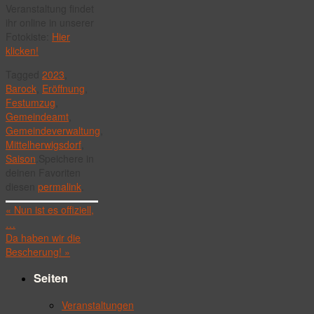
Veranstaltung findet
ihr online in unserer
Fotokiste:
Hier
klicken!
Tagged
2023
,
Barock
,
Eröffnung
,
Festumzug
,
Gemeindeamt
,
Gemeindeverwaltung
,
Mittelherwigsdorf
,
Saison
.
Speichere in
deinen Favoriten
diesen
permalink
.
«
Nun ist es offiziell,
…
Da haben wir die
Bescherung!
»
Seiten
Veranstaltungen