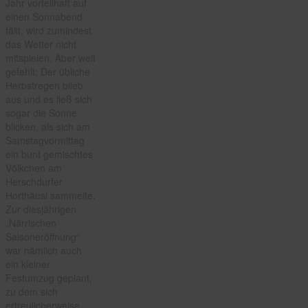
Jahr vorteilhaft auf
einen Sonnabend
fällt, wird zumindest
das Wetter nicht
mitspielen. Aber weit
gefehlt: Der übliche
Herbstregen blieb
aus und es ließ sich
sogar die Sonne
blicken, als sich am
Samstagvormittag
ein bunt gemischtes
Völkchen am
Herschdurfer
Horthäusl sammelte.
Zur diesjährigen
„Närrischen
Saisoneröffnung“
war nämlich auch
ein kleiner
Festumzug geplant,
zu dem sich
erfreulicherweise