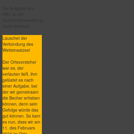
Die Aufgabe des
HKV an die
Gemeindeverwaltung
lautet diesmal:
Lauschet der
Verkündung des
Wetteinsatzes!
Der Ortsvorsteher
war es, der
verlauten ließ, ihm
gelüstet es nach
einer Aufgabe, bei
der wir gemeinsam
die Becher erheben
können, denn sein
Gefolge würde das
gut können. So kam
es nun, dass wir am
11. des Februars
2024 im Orte