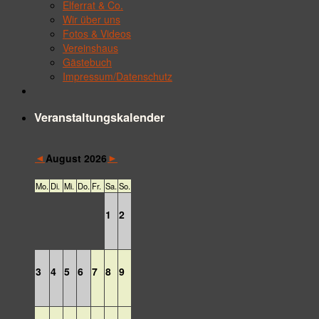
Elferrat & Co.
Wir über uns
Fotos & Videos
Vereinshaus
Gästebuch
Impressum/Datenschutz
Veranstaltungskalender
◄
►
August 2026
Mo.
Di.
Mi.
Do.
Fr.
Sa.
So.
1
2
3
4
5
6
7
8
9