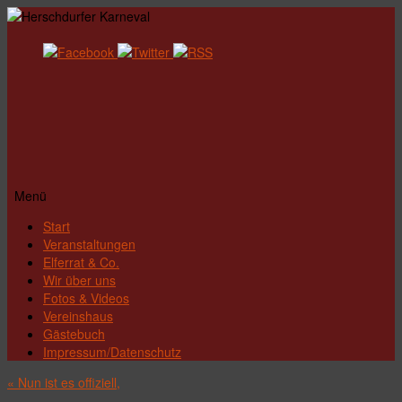
Menü
Zum
Start
Inhalt
Veranstaltungen
springen
Elferrat & Co.
Wir über uns
Fotos & Videos
Vereinshaus
Gästebuch
Impressum/Datenschutz
«
Nun ist es offiziell,
…