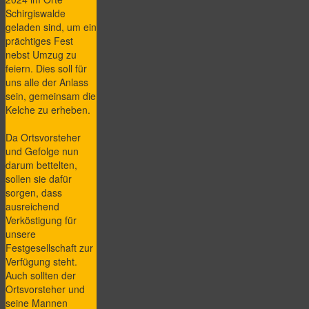
Schirgiswalde
geladen sind, um ein
prächtiges Fest
nebst Umzug zu
feiern. Dies soll für
uns alle der Anlass
sein, gemeinsam die
Kelche zu erheben.
Da Ortsvorsteher
und Gefolge nun
darum bettelten,
sollen sie dafür
sorgen, dass
ausreichend
Verköstigung für
unsere
Festgesellschaft zur
Verfügung steht.
Auch sollten der
Ortsvorsteher und
seine Mannen