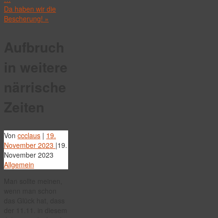
Da haben wir die
Bescherung!
»
Aufbruch
in weitere
närrische
Zeiten
Von
ccclaus
|
19.
November 2023
|
19.
November 2023
Allgemein
Man sollte meinen,
wenn man schon
das Glück hat, dass
der 11.11. in diesem