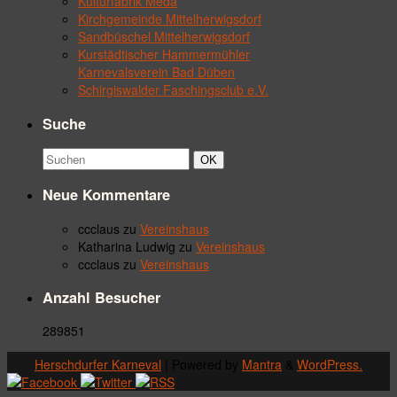
Kulturfabrik Meda
Kirchgemeinde Mittelherwigsdorf
Sandbüschel Mittelherwigsdorf
Kurstädtischer Hammermühler
Karnevalsverein Bad Düben
Schirgiswalder Faschingsclub e.V.
Suche
Suchbegriff:
Suchen
OK
Neue Kommentare
ccclaus
zu
Vereinshaus
Katharina Ludwig
zu
Vereinshaus
ccclaus
zu
Vereinshaus
Anzahl Besucher
289851
Herschdurfer Karneval
| Powered by
Mantra
&
WordPress.