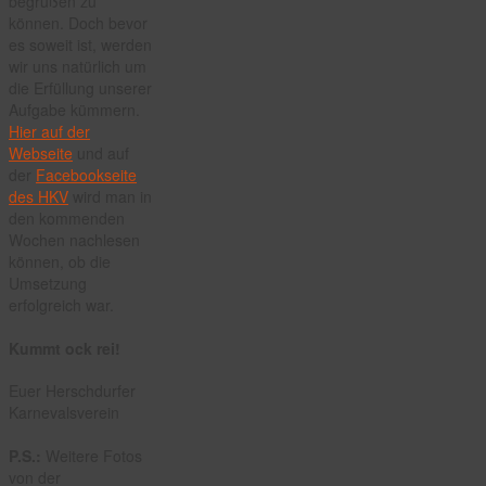
begrüßen zu
können. Doch bevor
es soweit ist, werden
wir uns natürlich um
die Erfüllung unserer
Aufgabe kümmern.
Hier auf der
Webseite
und auf
der
Facebookseite
des HKV
wird man in
den kommenden
Wochen nachlesen
können, ob die
Umsetzung
erfolgreich war.
Kummt ock rei!
Euer Herschdurfer
Karnevalsverein
P.S.:
Weitere Fotos
von der