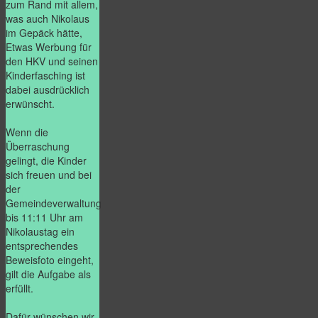
zum Rand mit allem,
was auch Nikolaus
im Gepäck hätte,
Etwas Werbung für
den HKV und seinen
Kinderfasching ist
dabei ausdrücklich
erwünscht.
Wenn die
Überraschung
gelingt, die Kinder
sich freuen und bei
der
Gemeindeverwaltung
bis 11:11 Uhr am
Nikolaustag ein
entsprechendes
Beweisfoto eingeht,
gilt die Aufgabe als
erfüllt.
Dafür wünschen wir