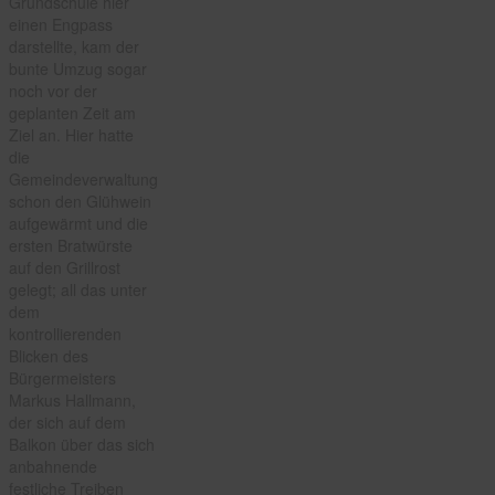
Grundschule hier
einen Engpass
darstellte, kam der
bunte Umzug sogar
noch vor der
geplanten Zeit am
Ziel an. Hier hatte
die
Gemeindeverwaltung
schon den Glühwein
aufgewärmt und die
ersten Bratwürste
auf den Grillrost
gelegt; all das unter
dem
kontrollierenden
Blicken des
Bürgermeisters
Markus Hallmann,
der sich auf dem
Balkon über das sich
anbahnende
festliche Treiben