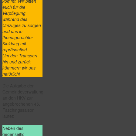
kommt. Wir bitten
euch für die
Verpflegung
während des
Umzuges zu sorgen
und uns in
themagerechter
Kleidung mit
repräsentiert.
Um den Transport
hin und zurück
kümmern wir uns
natürlich!
Die Aufgabe der
Gemeindeverwaltung
an den HKV zur
angebrochenen 45.
Faschingssaison
lautet:
Neben des
gegenseitig