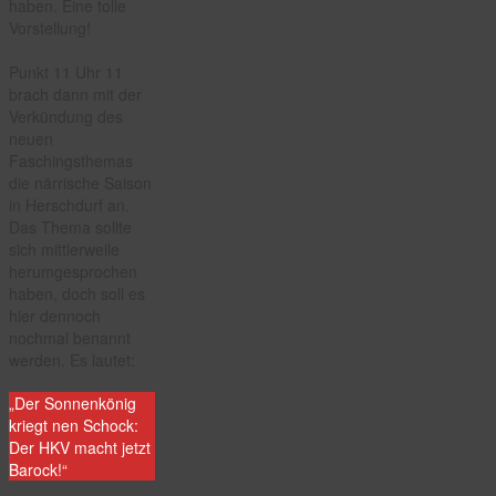
haben. Eine tolle
Vorstellung!
Punkt 11 Uhr 11
brach dann mit der
Verkündung des
neuen
Faschingsthemas
die närrische Saison
in Herschdurf an.
Das Thema sollte
sich mittlerweile
herumgesprochen
haben, doch soll es
hier dennoch
nochmal benannt
werden. Es lautet:
„Der Sonnenkönig
kriegt nen Schock:
Der HKV macht jetzt
Barock!“