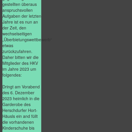
gestellten überaus
anspruchsvollen
Aufgaben der letzten
Jahre ist es nun an
der Zeit, den
wechselseitigen
„Überbietungswettbewerb“
etwas
zurückzufahren.
Daher bitten wir die
Mitglieder des HKV
im Jahre 2023 um
folgendes:
Dringt am Vorabend
des 6. Dezember
2023 heimlich in die
Garderobe des
Herschdurfer Hort-
Häusls ein and füllt
die vorhandenen
Kinderschuhe bis