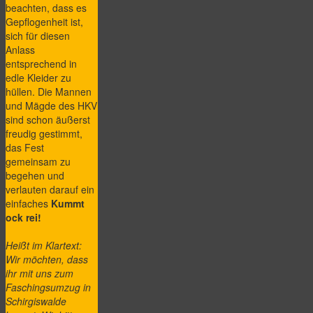
beachten, dass es
Gepflogenheit ist,
sich für diesen
Anlass
entsprechend in
edle Kleider zu
hüllen. Die Mannen
und Mägde des HKV
sind schon äußerst
freudig gestimmt,
das Fest
gemeinsam zu
begehen und
verlauten darauf ein
einfaches
Kummt
ock rei!
Heißt im Klartext:
Wir möchten, dass
ihr mit uns zum
Faschingsumzug in
Schirgiswalde