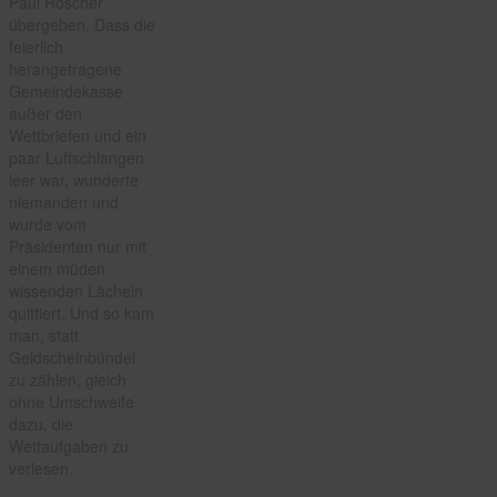
Paul Roscher
übergeben. Dass die
feierlich
herangetragene
Gemeindekasse
außer den
Wettbriefen und ein
paar Luftschlangen
leer war, wunderte
niemanden und
wurde vom
Präsidenten nur mit
einem müden
wissenden Lächeln
quittiert. Und so kam
man, statt
Geldscheinbündel
zu zählen, gleich
ohne Umschweife
dazu, die
Wettaufgaben zu
verlesen.