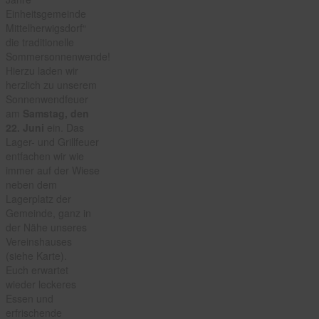
Einheitsgemeinde
Mittelherwigsdorf“
die traditionelle
Sommersonnenwende!
Hierzu laden wir
herzlich zu unserem
Sonnenwendfeuer
am
Samstag, den
22. Juni
ein. Das
Lager- und Grillfeuer
entfachen wir wie
immer auf der Wiese
neben dem
Lagerplatz der
Gemeinde, ganz in
der Nähe unseres
Vereinshauses
(siehe Karte).
Euch erwartet
wieder leckeres
Essen und
erfrischende