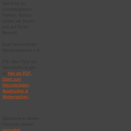
Getränke zu
erschwinglichen
Preisen. Schaut
vorbei, wir freuen
uns auf Euren
Besuch!
Euer Herschdurfer
Karnevalsverein e.V.
P.S.: Den Flyer zur
Veranstaltung gibt
es
hier als PDF-
Datei zum
Herunterladen,
Ausdrucken &
Weiterreichen.
Speichere in deinen
Favoriten diesen
permalink
.