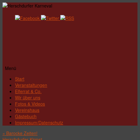
Menü
Zum
Start
Inhalt
Veranstaltungen
springen
Elferrat & Co.
Wir über uns
Fotos & Videos
Vereinshaus
Gästebuch
Impressum/Datenschutz
«
Barocke Zeiten!
Herschdurfer Kirmst