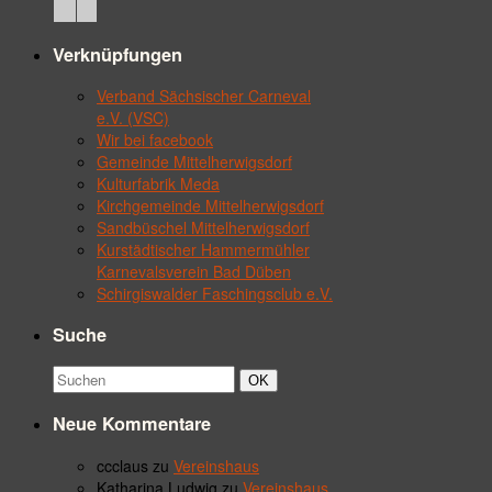
Verknüpfungen
Verband Sächsischer Carneval
e.V. (VSC)
Wir bei facebook
Gemeinde Mittelherwigsdorf
Kulturfabrik Meda
Kirchgemeinde Mittelherwigsdorf
Sandbüschel Mittelherwigsdorf
Kurstädtischer Hammermühler
Karnevalsverein Bad Düben
Schirgiswalder Faschingsclub e.V.
Suche
Suchbegriff:
Suchen
OK
Neue Kommentare
ccclaus
zu
Vereinshaus
Katharina Ludwig
zu
Vereinshaus