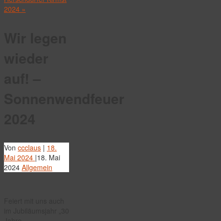
2024
»
Wir legen
wieder
auf! –
Sonnenwendfeuer
2024
Von
ccclaus
|
18.
Mai 2024
|
18. Mai
2024
Allgemein
Feiert mit uns auch
im Jubiläumsjahr „30
Jahre