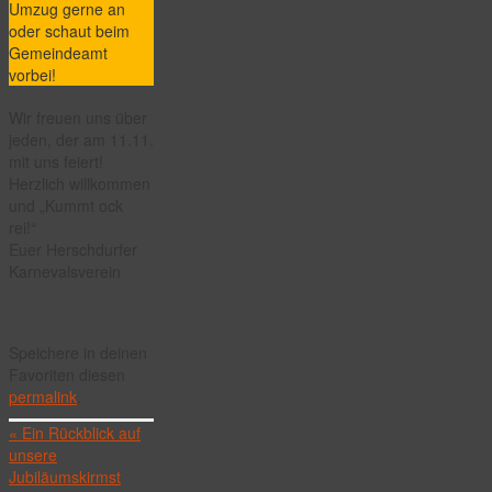
Umzug gerne an
oder schaut beim
Gemeindeamt
vorbei!
Wir freuen uns über
jeden, der am 11.11.
mit uns feiert!
Herzlich willkommen
und „Kummt ock
rei!“
Euer Herschdurfer
Karnevalsverein
Speichere in deinen
Favoriten diesen
permalink
.
«
Ein Rückblick auf
unsere
Jubiläumskirmst