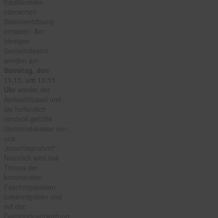
traditionellen
närrischen
Saisoneröffnung
einladen: Am
hiesigen
Gemeindeamt
werden am
Samstag, den
11.11. um 11:11
Uhr
wieder der
Amtsschlüssel und
die hoffentlich
randvoll gefüllte
Gemeindekasse von
uns
„beschlagnahmt“.
Natürlich wird das
Thema der
kommenden
Faschingssaison
bekanntgeben und
mit der
Gemeindeverwaltung