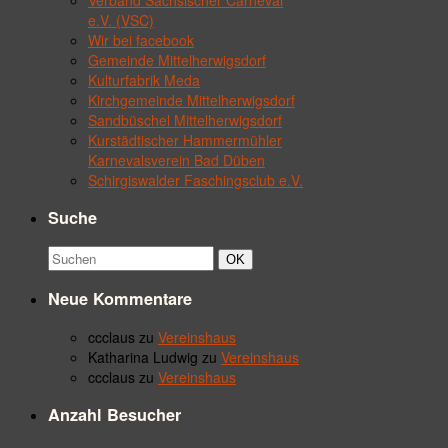
Verband Sächsischer Carneval
e.V. (VSC)
Wir bei facebook
Gemeinde Mittelherwigsdorf
Kulturfabrik Meda
Kirchgemeinde Mittelherwigsdorf
Sandbüschel Mittelherwigsdorf
Kurstädtischer Hammermühler
Karnevalsverein Bad Düben
Schirgiswalder Faschingsclub e.V.
Suche
Suchbegriff:
Suchen
OK
Neue Kommentare
ccclaus
zu
Vereinshaus
Katharina Ludwig
zu
Vereinshaus
ccclaus
zu
Vereinshaus
Anzahl Besucher