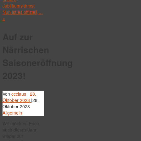
Jubiläumskirmst
Nun ist es offiziell,…
»
Auf zur
Närrischen
Saisoneröffnung
2023!
Von
ccclaus
|
28.
Oktober 2023
|
28.
Oktober 2023
Allgemein
Wir möchten Euch
auch dieses Jahr
wieder zur