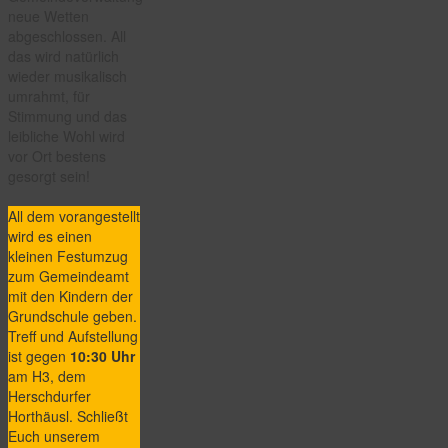
neue Wetten
abgeschlossen. All
das wird natürlich
wieder musikalisch
umrahmt, für
Stimmung und das
leibliche Wohl wird
vor Ort bestens
gesorgt sein!
All dem vorangestellt
wird es einen
kleinen Festumzug
zum Gemeindeamt
mit den Kindern der
Grundschule geben.
Treff und Aufstellung
ist gegen
10:30 Uhr
am H3, dem
Herschdurfer
Horthäusl. Schließt
Euch unserem