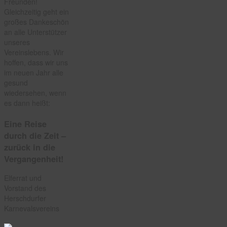
Freunden!
Gleichzeitig geht ein
großes Dankeschön
an alle Unterstützer
unseres
Vereinslebens. Wir
hoffen, dass wir uns
im neuen Jahr alle
gesund
wiedersehen, wenn
es dann heißt:
Eine Reise
durch die Zeit –
zurück in die
Vergangenheit!
Elferrat und
Vorstand des
Herschdurfer
Karnevalsvereins