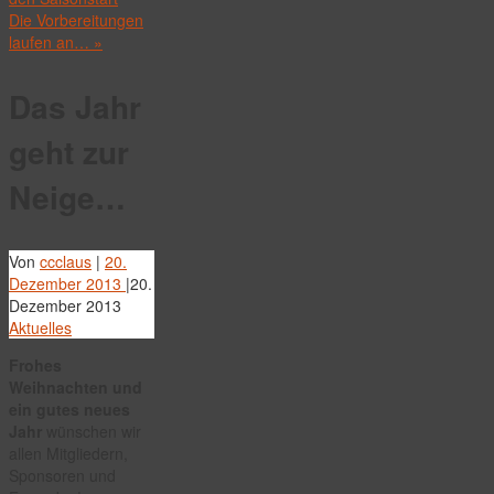
Die Vorbereitungen
laufen an…
»
Das Jahr
geht zur
Neige…
Von
ccclaus
|
20.
Dezember 2013
|
20.
Dezember 2013
Aktuelles
Frohes
Weihnachten und
ein gutes neues
Jahr
wünschen wir
allen Mitgliedern,
Sponsoren und