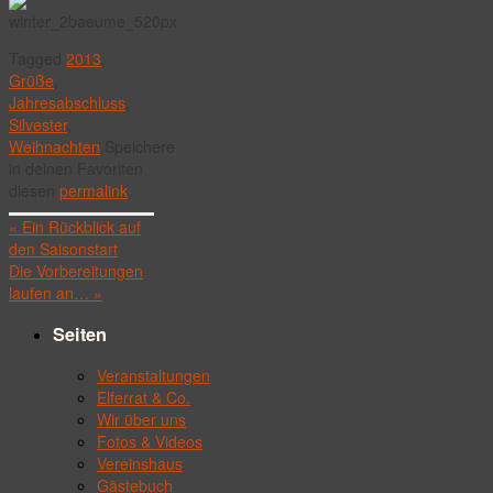
Tagged
2013
,
Grüße
,
Jahresabschluss
,
Silvester
,
Weihnachten
.
Speichere
in deinen Favoriten
diesen
permalink
.
«
Ein Rückblick auf
den Saisonstart
Die Vorbereitungen
laufen an…
»
Seiten
Veranstaltungen
Elferrat & Co.
Wir über uns
Fotos & Videos
Vereinshaus
Gästebuch