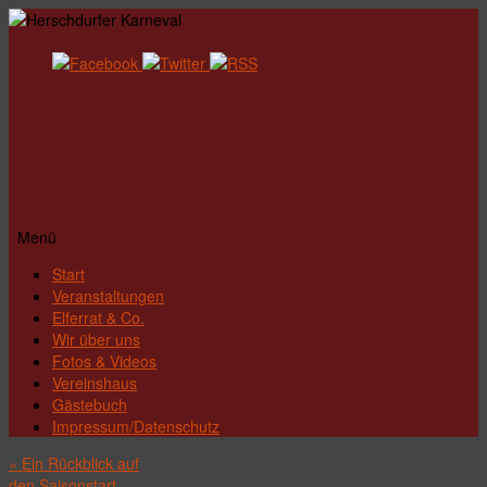
Menü
Zum
Start
Inhalt
Veranstaltungen
springen
Elferrat & Co.
Wir über uns
Fotos & Videos
Vereinshaus
Gästebuch
Impressum/Datenschutz
«
Ein Rückblick auf
den Saisonstart