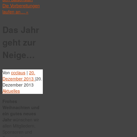
Die Vorbereitungen
laufen an…
»
Das Jahr
geht zur
Neige…
Von
ccclaus
|
20.
Dezember 2013
|
20.
Dezember 2013
Aktuelles
Frohes
Weihnachten und
ein gutes neues
Jahr
wünschen wir
allen Mitgliedern,
Sponsoren und