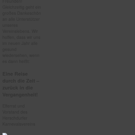
Freunden!
Gleichzeitig geht ein
großes Dankeschön
an alle Unterstützer
unseres
Vereinslebens. Wir
hoffen, dass wir uns
im neuen Jahr alle
gesund
wiedersehen, wenn
es dann heißt:
Eine Reise
durch die Zeit –
zurück in die
Vergangenheit!
Elferrat und
Vorstand des
Herschdurfer
Karnevalsvereins