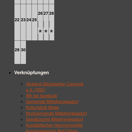
26
27
28
22
23
24
25
29
30
Verknüpfungen
Verband Sächsischer Carneval
e.V. (VSC)
Wir bei facebook
Gemeinde Mittelherwigsdorf
Kulturfabrik Meda
Kirchgemeinde Mittelherwigsdorf
Sandbüschel Mittelherwigsdorf
Kurstädtischer Hammermühler
Karnevalsverein Bad Düben