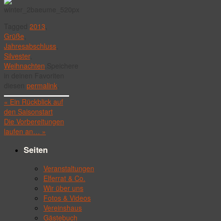
Tagged
2013
,
Grüße
,
Jahresabschluss
,
Silvester
,
Weihnachten
.
Speichere
in deinen Favoriten
diesen
permalink
.
«
Ein Rückblick auf
den Saisonstart
Die Vorbereitungen
laufen an…
»
Seiten
Veranstaltungen
Elferrat & Co.
Wir über uns
Fotos & Videos
Vereinshaus
Gästebuch