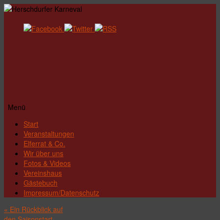
Menü
Zum
Start
Inhalt
Veranstaltungen
springen
Elferrat & Co.
Wir über uns
Fotos & Videos
Vereinshaus
Gästebuch
Impressum/Datenschutz
«
Ein Rückblick auf
den Saisonstart