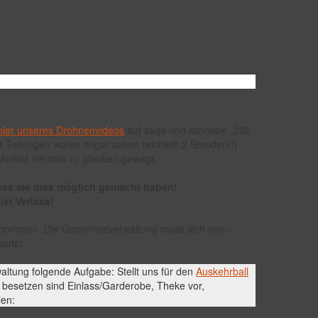
hler unseres Drohnenvideos
auf sage und schreibe „202
1 Teilungen waren sogar schon reichlich 2 Stunden(!)
 Vorfeld niemals zu glauben gewagt.
ass sie dies möglich gemacht haben!
ist Verlass!
enommen. Die Gemeindeverwaltung muss sich nun –
autet:
altung folgende Aufgabe: Stellt uns für den
Auskehrball
 besetzen sind Einlass/Garderobe, Theke vor,
len: