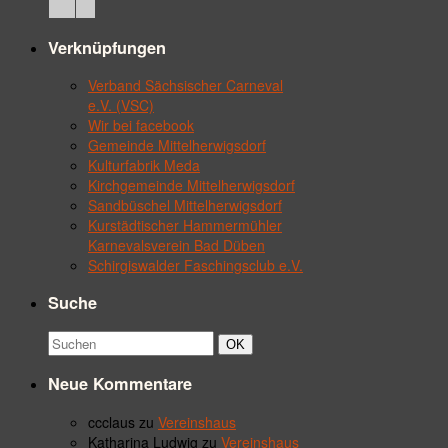
Verknüpfungen
Verband Sächsischer Carneval
e.V. (VSC)
Wir bei facebook
Gemeinde Mittelherwigsdorf
Kulturfabrik Meda
Kirchgemeinde Mittelherwigsdorf
Sandbüschel Mittelherwigsdorf
Kurstädtischer Hammermühler
Karnevalsverein Bad Düben
Schirgiswalder Faschingsclub e.V.
Suche
Suchbegriff:
Suchen
OK
Neue Kommentare
ccclaus
zu
Vereinshaus
Katharina Ludwig
zu
Vereinshaus