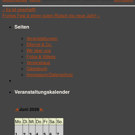
«
Es ist geschafft!
Frohes Fest & einen guten Rutsch ins neue Jahr!
»
Seiten
Veranstaltungen
Elferrat & Co.
Wir über uns
Fotos & Videos
Vereinshaus
Gästebuch
Impressum/Datenschutz
Veranstaltungskalender
◄
►
Juni 2026
Mo.
Di.
Mi.
Do.
Fr.
Sa.
So.
1
2
3
4
5
6
7