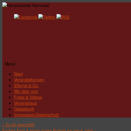
Menü
Zum
Start
Inhalt
Veranstaltungen
springen
Elferrat & Co.
Wir über uns
Fotos & Videos
Vereinshaus
Gästebuch
Impressum/Datenschutz
«
Es ist geschafft!
Frohes Fest & einen guten Rutsch ins neue Jahr!
»