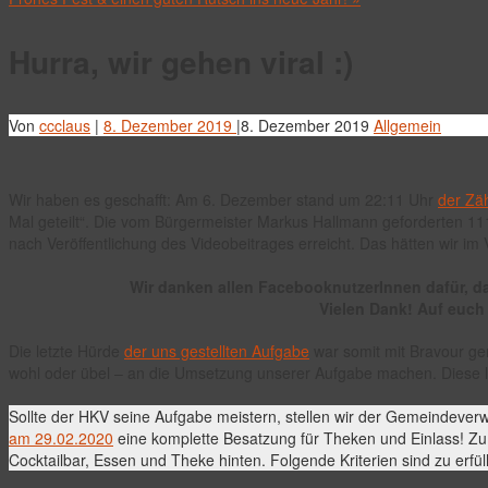
Hurra, wir gehen viral :)
Von
ccclaus
|
8. Dezember 2019
|
8. Dezember 2019
Allgemein
Wir haben es geschafft: Am 6. Dezember stand um 22:11 Uhr
der Zä
Mal geteilt“. Die vom Bürgermeister Markus Hallmann geforderten 11
nach Veröffentlichung des Videobeitrages erreicht. Das hätten wir im
Wir danken allen FacebooknutzerInnen dafür, d
Vielen Dank! Auf euch 
Die letzte Hürde
der uns gestellten Aufgabe
war somit mit Bravour g
wohl oder übel – an die Umsetzung unserer Aufgabe machen. Diese l
Sollte der HKV seine Aufgabe meistern, stellen wir der Gemeindeverw
am 29.02.2020
eine komplette Besatzung für Theken und Einlass! Zu
Cocktailbar, Essen und Theke hinten. Folgende Kriterien sind zu erfül