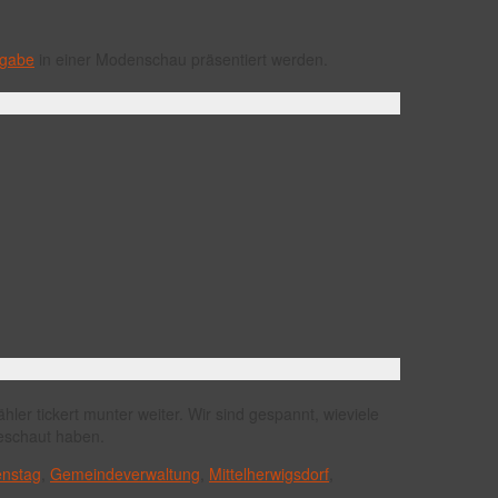
rgabe
in einer Modenschau präsentiert werden.
ler tickert munter weiter. Wir sind gespannt, wieviele
eschaut haben.
enstag
,
Gemeindeverwaltung
,
Mittelherwigsdorf
,