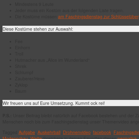
Mindestens 9 Leute
Jeder muss ein Kostüm aus der folgenden Liste tragen.
Die Kostüme müssen
am Faschingsdienstag zur Schlüsselübe
Diese Kostüme stehen zur Auswahl:
Fee
Einhorn
Troll
Hutmacher aus „Alice im Wunderland“
Shrek
Schlumpf
Zauberer/Hexe
Zyklop
Baum
Wir freuen uns auf Eure Umsetzung. Kummt ock rei!
P.S.:
Unser Beitrag bleibt natürlich auf Facebook bestehen und der Zäh
Menschen noch bis zum Faschingsdienstag unser Themenvideo ang
Tagged
Aufgabe
,
Auskehrball
,
Drohnenvideo
,
facebook
,
Faschingsdi
Modenschau
,
Wette
.
Speichere in deinen Favoriten diesen
permalink
.