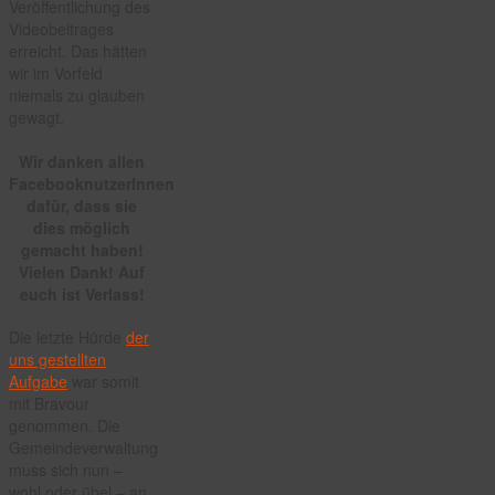
Veröffentlichung des
Videobeitrages
erreicht. Das hätten
wir im Vorfeld
niemals zu glauben
gewagt.
Wir danken allen
FacebooknutzerInnen
dafür, dass sie
dies möglich
gemacht haben!
Vielen Dank! Auf
euch ist Verlass!
Die letzte Hürde
der
uns gestellten
Aufgabe
war somit
mit Bravour
genommen. Die
Gemeindeverwaltung
muss sich nun –
wohl oder übel – an