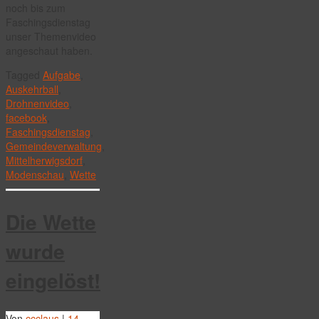
noch bis zum
Faschingsdienstag
unser Themenvideo
angeschaut haben.
Tagged
Aufgabe
,
Auskehrball
,
Drohnenvideo
,
facebook
,
Faschingsdienstag
,
Gemeindeverwaltung
,
Mittelherwigsdorf
,
Modenschau
,
Wette
Die Wette
wurde
eingelöst!
Von
ccclaus
|
14.