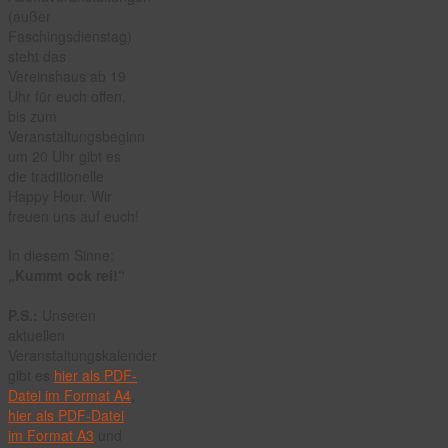
(außer
Faschingsdienstag)
steht das
Vereinshaus ab 19
Uhr für euch offen,
bis zum
Veranstaltungsbeginn
um 20 Uhr gibt es
die traditionelle
Happy Hour. Wir
freuen uns auf euch!
In diesem Sinne:
„Kummt ock rei!“
P.S.:
Unseren
aktuellen
Veranstaltungskalender
gibt es
hier als PDF-
Datei im Format A4
,
hier als PDF-Datei
im Format A3
und