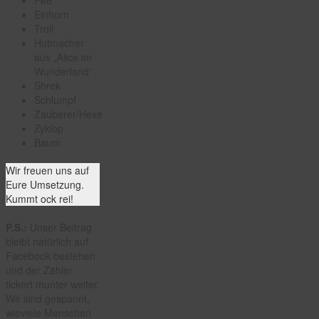
Einhorn
Troll
Hutmacher
aus „Alice im
Wunderland“
Shrek
Schlumpf
Zauberer/Hexe
Zyklop
Baum
Wir freuen uns auf
Eure Umsetzung.
Kummt ock rei!
P.S.:
Unser Beitrag
bleibt natürlich auf
Facebook bestehen
und der Zähler
tickert munter weiter.
Wir sind gespannt,
wieviele Menschen