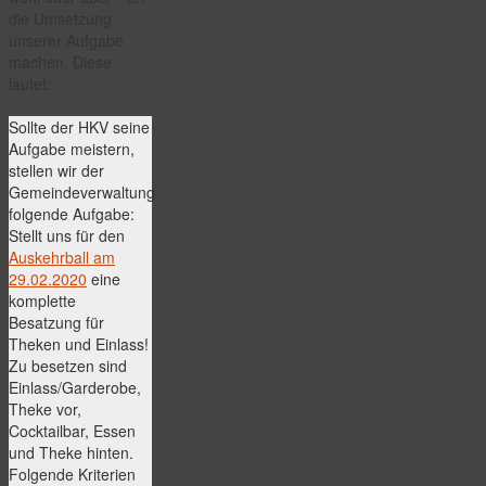
die Umsetzung
unserer Aufgabe
machen. Diese
lautet:
Sollte der HKV seine
Aufgabe meistern,
stellen wir der
Gemeindeverwaltung
folgende Aufgabe:
Stellt uns für den
Auskehrball am
29.02.2020
eine
komplette
Besatzung für
Theken und Einlass!
Zu besetzen sind
Einlass/Garderobe,
Theke vor,
Cocktailbar, Essen
und Theke hinten.
Folgende Kriterien