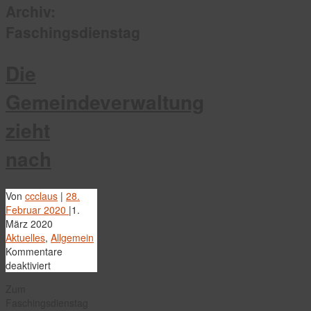
Archiv:
Faschingsdienstag
Die
Gemeindeverwaltung
zieht
nach
Von
ccclaus
|
28.
Februar 2020
|
1.
März 2020
Aktuelles
,
Allgemein
Kommentare
für
deaktiviert
Die
Zum
Gemeindeverwaltung
Faschingsdienstag
zieht