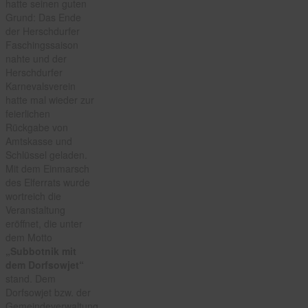
hatte seinen guten
Grund: Das Ende
der Herschdurfer
Faschingssaison
nahte und der
Herschdurfer
Karnevalsverein
hatte mal wieder zur
feierlichen
Rückgabe von
Amtskasse und
Schlüssel geladen.
Mit dem Einmarsch
des Elferrats wurde
wortreich die
Veranstaltung
eröffnet, die unter
dem Motto
„Subbotnik mit
dem Dorfsowjet“
stand. Dem
Dorfsowjet bzw. der
Gemeindeverwaltung