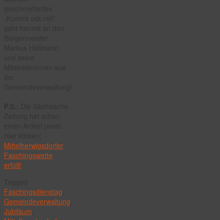
geschmettertes
„Kummt ock rei!“
geht hiermit an den
Bürgermeister
Markus Hallmann
und seine
MitstreiterInnen aus
der
Gemeindeverwaltung!
P.S.:
Die Sächsische
Zeitung hat schon
einen Artikel parat.
Hier klicken:
Mittelherwigsdorfer
Faschingswette
erfüllt
Tagged
Faschingsdienstag
,
Gemeindeverwaltung
,
Jubiläum
,