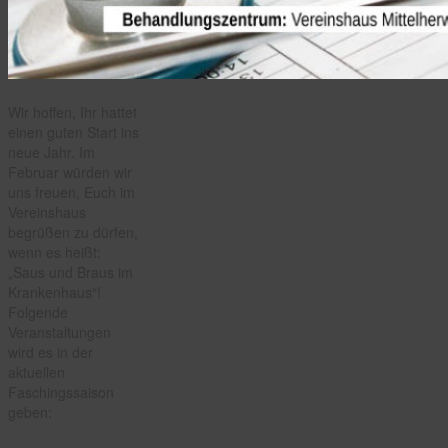
Wir hoffen, Ihr hattet
einen guten Start ins
neue Jahr. Im
Februar würden wir
uns freuen, Euch im
Vereinshaus
begrüßen zu dürfen,
wenn es heißt:
„Saus und Braus im
Krankenhaus“!
Folgende
Veranstaltungen
wird es in der
aktuellen
Faschingssaison
geben: