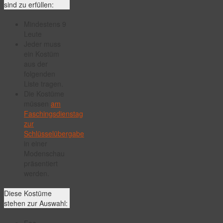
sind zu erfüllen:
Mindestens 9
Leute
Jeder muss
ein Kostüm
aus der
folgenden
Liste tragen.
Die Kostüme
müssen
am
Faschingsdienstag
zur
Schlüsselübergabe
in einer
Modenschau
präsentiert
werden.
Diese Kostüme
stehen zur Auswahl:
Fee