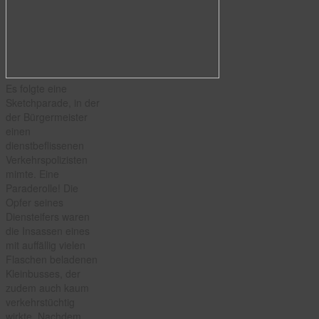
Es folgte eine
Sketchparade, in der
der Bürgermeister
einen
dienstbeflissenen
Verkehrspolizisten
mimte. Eine
Paraderolle! Die
Opfer seines
Diensteifers waren
die Insassen eines
mit auffällig vielen
Flaschen beladenen
Kleinbusses, der
zudem auch kaum
verkehrstüchtig
wirkte. Nachdem