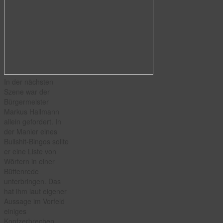
In der nächsten
Szene war der
Bürgermeister
Markus Hallmann
allein gefordert. In
der Manier eines
Bullshit-Bingos sollte
er eine Liste von
Wörtern in einer
Büttenrede
unterbringen. Das
hat ihm laut eigener
Aussage im Vorfeld
einiges
Kopfzerbrechen