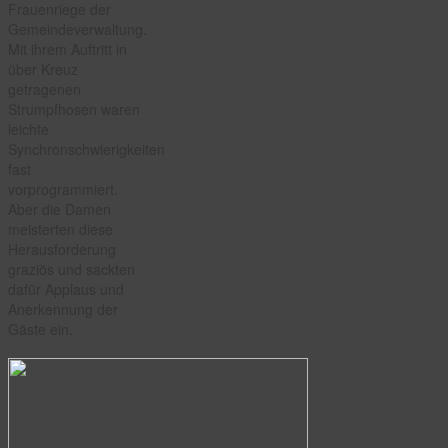
Frauenriege der
Gemeindeverwaltung.
Mit ihrem Auftritt in
über Kreuz
getragenen
Strumpfhosen waren
leichte
Synchronschwierigkeiten
fast
vorprogrammiert.
Aber die Damen
meisterten diese
Herausforderung
graziös und sackten
dafür Applaus und
Anerkennung der
Gäste ein.