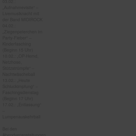
03.02.:
„Aufnahmevisite“ –
Livemusiknacht mit
der Band MIDIROCK
04.02.:
„Ziegenpeterchen im
Party-Fieber“ –
Kinderfasching
(Beginn 15 Uhr)
10.02.: „OP-Hemd,
Netzhose,
Stützstrümpfe“ –
Nachtwäscheball
13.02.: „Heute
Schluckimpfung“ –
Faschingsdienstag
(Beginn 17 Uhr)
17.02.: „Entlassung“
–
Lumpenauskehrball
Bei den
Abendveranstaltungen