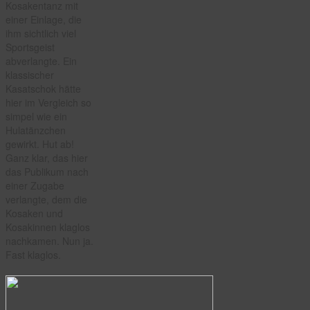
Kosakentanz mit
einer Einlage, die
ihm sichtlich viel
Sportsgeist
abverlangte. Ein
klassischer
Kasatschok hätte
hier im Vergleich so
simpel wie ein
Hulatänzchen
gewirkt. Hut ab!
Ganz klar, das hier
das Publikum nach
einer Zugabe
verlangte, dem die
Kosaken und
Kosakinnen klaglos
nachkamen. Nun ja.
Fast klaglos.