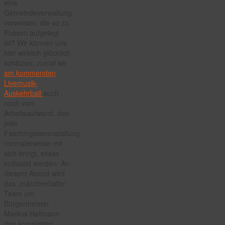
eine
Gemeindeverwaltung
vorweisen, die so zu
Possen aufgelegt
ist? Wir können uns
hier wirklich glücklich
schätzen, zumal wir
am kommenden
Livemusik-
Auskehrball
auch
noch vom
Arbeitsaufwand, den
jede
Faschingsveranstaltung
normalerweise mit
sich bringt, etwas
entlastet werden: An
diesem Abend wird
das „märchenhafte“
Team um
Bürgermeister
Markus Hallmann
den kompletten