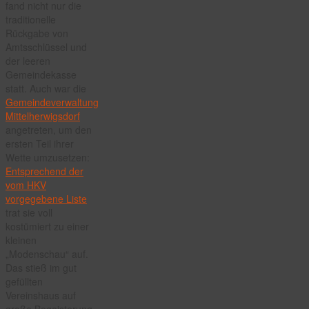
fand nicht nur die
nach
traditionelle
Rückgabe von
Amtsschlüssel und
der leeren
Gemeindekasse
statt. Auch war die
Gemeindeverwaltung
Mittelherwigsdorf
angetreten, um den
ersten Teil ihrer
Wette umzusetzen:
Entsprechend der
vom HKV
vorgegebene Liste
trat sie voll
kostümiert zu einer
kleinen
„Modenschau“ auf.
Das stieß im gut
gefüllten
Vereinshaus auf
große Begeisterung,