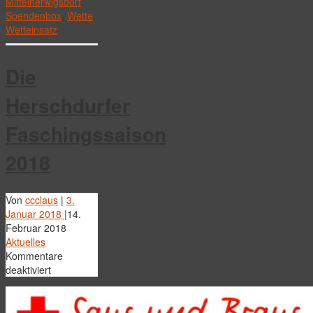
Mittelherwigsdorf
,
Spendenbox
,
Wette
,
Wetteinsatz
Die
Herschdurfer
Faschingssaison
2018
Von
ccclaus
|
3.
Januar 2018
|
14.
Februar 2018
Aktuelles
Kommentare
für
deaktiviert
Die
Herschdurfer
Faschingssaison