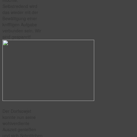
Selbstredend wird
das wieder mit der
Bewältigung einer
kniffligen Aufgabe
verbunden sein. Wir
sind gespannt!
Der Dorfsowjet
konnte nun seine
wohlverdiente
Auszeit genießen
und sich Schnittchen