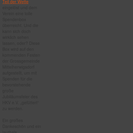
Teil der Wette
eingelöst und dem
Verein eine tolle
Spendenbox
überreicht. Und die
kann sich doch
wirklich sehen
lassen, oder? Diese
Box wird auf den
kommenden Festen
der Grossgemeinde
Mittelherwigsdorf
aufgestellt, um mit
Spenden für die
bevorstehende
große
Jubiläumsfeier des
HKV e.V. „gefüttert“
zu werden.
Ein großes
Dankeschön und ein
lauthals