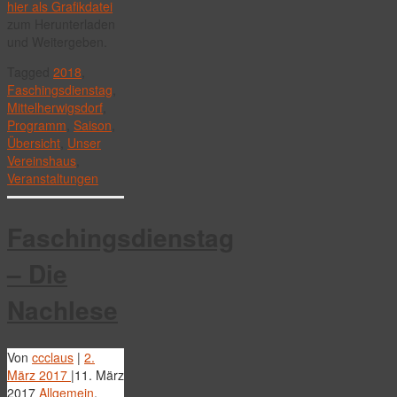
hier als Grafikdatei
zum Herunterladen
und Weitergeben.
Tagged
2018
,
Faschingsdienstag
,
Mittelherwigsdorf
,
Programm
,
Saison
,
Übersicht
,
Unser
Vereinshaus
,
Veranstaltungen
Faschingsdienstag
– Die
Nachlese
Von
ccclaus
|
2.
März 2017
|
11. März
2017
Allgemein
,