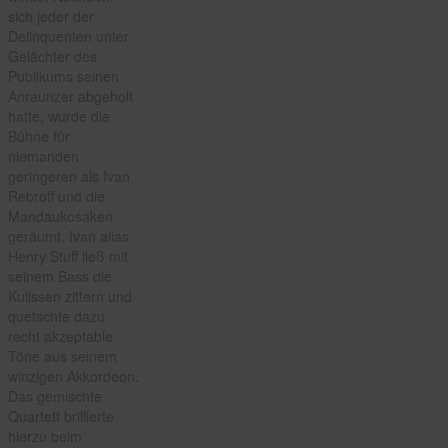
sich jeder der
Delinquenten unter
Gelächter des
Publikums seinen
Anraunzer abgeholt
hatte, wurde die
Bühne für
niemanden
geringeren als Ivan
Rebroff und die
Mandaukosaken
geräumt. Ivan alias
Henry Stuff ließ mit
seinem Bass die
Kulissen zittern und
quetschte dazu
recht akzeptable
Töne aus seinem
winzigen Akkordeon.
Das gemischte
Quartett brillierte
hierzu beim