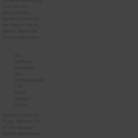
auch bei den
befreundeten
Karnevalsvereinen
der Region, die an
diesem Abend bei
uns zu Gast waren.
Die
feierliche
Rückgabe
des
Amtsschlüssels
/ (C)
Klaus-
Rüdiger
Komm
Stellt sich doch die
Frage: Welcher Ort
im Oberlausitzer
Umfeld kann schon