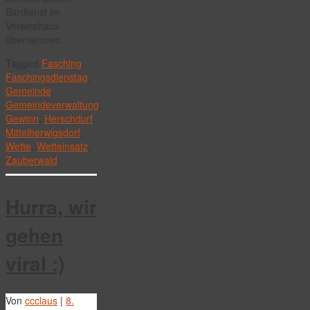
Bardienst im
Vereinshaus
übernehmen.
Tagged
Fasching
,
Faschingsdienstag
,
Gemeinde
,
Gemeindeverwaltung
,
Gewinn
,
Herschdurf
,
Mittelherwigsdorf
,
Wette
,
Wetteinsatz
,
Zauberwald
Hurra, wir
gehen
viral :)
Von
ccclaus
|
8.