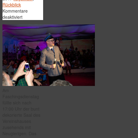
Rückblick
Kommentare
für
deaktiviert
Faschingsdienstag
–
Die
Nachlese
Am
Faschingsdienstag
füllte sich nach
17:00 Uhr der bunt
dekorierte Saal des
Vereinshauses
zusehends mit
Neugierigen. Das