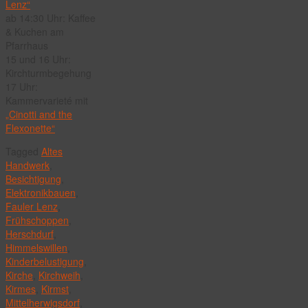
Lenz“
ab 14:30 Uhr: Kaffee
& Kuchen am
Pfarrhaus
15 und 16 Uhr:
Kirchturmbegehung
17 Uhr:
Kammervarieté mit
„Cinotti and the
Flexonette“
Tagged
Altes
Handwerk
,
Besichtigung
,
Elektronikbauen
,
Fauler Lenz
,
Frühschoppen
,
Herschdurf
,
Himmelswillen
,
Kinderbelustigung
,
Kirche
,
Kirchweih
,
Kirmes
,
Kirmst
,
Mittelherwigsdorf
,