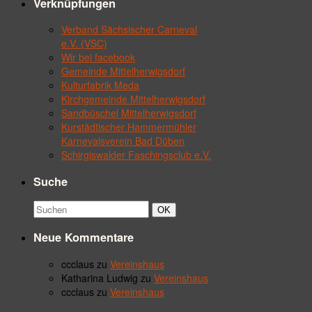
Verknüpfungen
Verband Sächsischer Carneval
e.V. (VSC)
Wir bei facebook
Gemeinde Mittelherwigsdorf
Kulturfabrik Meda
Kirchgemeinde Mittelherwigsdorf
Sandbüschel Mittelherwigsdorf
Kurstädtischer Hammermühler
Karnevalsverein Bad Düben
Schirgiswalder Faschingsclub e.V.
Suche
Suchbegriff:
Suchen
OK
Neue Kommentare
ccclaus
zu
Vereinshaus
Katharina Ludwig
zu
Vereinshaus
ccclaus
zu
Vereinshaus