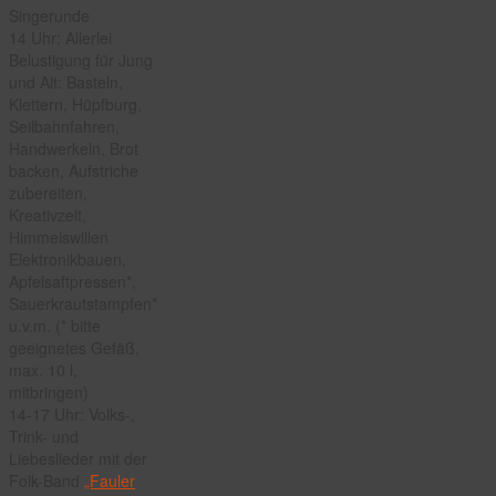
Singerunde
14 Uhr: Allerlei
Belustigung für Jung
und Alt: Basteln,
Klettern, Hüpfburg,
Seilbahnfahren,
Handwerkeln, Brot
backen, Aufstriche
zubereiten,
Kreativzelt,
Himmelswillen
Elektronikbauen,
Apfelsaftpressen*,
Sauerkrautstampfen*
u.v.m. (* bitte
geeignetes Gefäß,
max. 10 l,
mitbringen)
14-17 Uhr: Volks-,
Trink- und
Liebeslieder mit der
Folk-Band
„Fauler