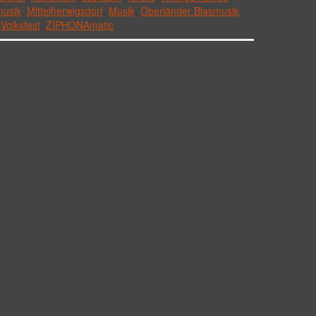
musik
,
Mittelherwigsdorf
,
Musik
,
Oberländer Blasmusik
,
,
Volksfest
,
ZIPHONAmatic