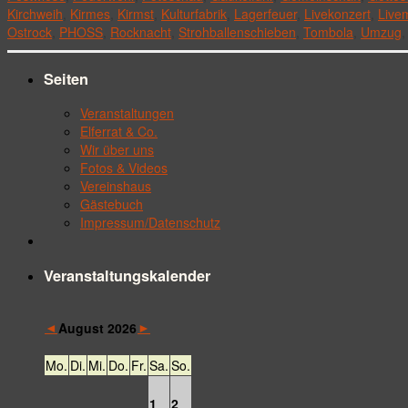
Kirchweih
,
Kirmes
,
Kirmst
,
Kulturfabrik
,
Lagerfeuer
,
Livekonzert
,
Live
Ostrock
,
PHOSS
,
Rocknacht
,
Strohballenschieben
,
Tombola
,
Umzug
Seiten
Veranstaltungen
Elferrat & Co.
Wir über uns
Fotos & Videos
Vereinshaus
Gästebuch
Impressum/Datenschutz
Veranstaltungskalender
◄
►
August 2026
Mo.
Di.
Mi.
Do.
Fr.
Sa.
So.
1
2