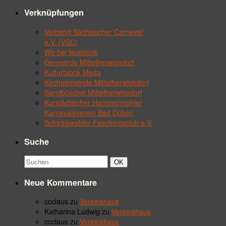
Verknüpfungen
Verband Sächsischer Carneval
e.V. (VSC)
Wir bei facebook
Gemeinde Mittelherwigsdorf
Kulturfabrik Meda
Kirchgemeinde Mittelherwigsdorf
Sandbüschel Mittelherwigsdorf
Kurstädtischer Hammermühler
Karnevalsverein Bad Düben
Schirgiswalder Faschingsclub e.V.
Suche
Suchbegriff:
Suchen
OK
Neue Kommentare
ccclaus
zu
Vereinshaus
Katharina Ludwig
zu
Vereinshaus
ccclaus
zu
Vereinshaus