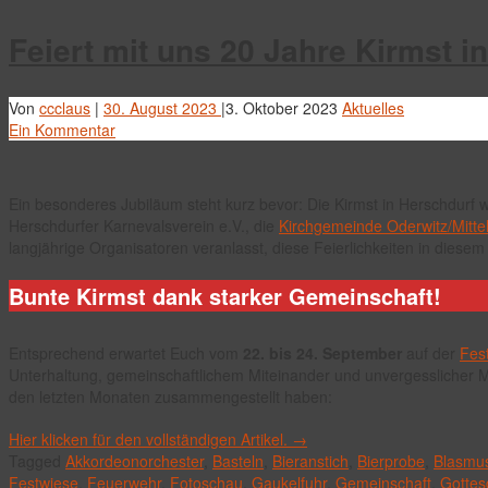
Feiert mit uns 20 Jahre Kirmst i
Von
ccclaus
|
30. August 2023
|
3. Oktober 2023
Aktuelles
Ein Kommentar
Ein besonderes Jubiläum steht kurz bevor: Die Kirmst in Herschdurf 
Herschdurfer Karnevalsverein e.V., die
Kirchgemeinde Oderwitz/Mitte
langjährige Organisatoren veranlasst, diese Feierlichkeiten in diesem
Bunte Kirmst dank starker Gemeinschaft!
Entsprechend erwartet Euch vom
22. bis 24. September
auf der
Fest
Unterhaltung, gemeinschaftlichem Miteinander und unvergesslicher M
den letzten Monaten zusammengestellt haben:
Hier klicken für den vollständigen Artikel.
→
Tagged
Akkordeonorchester
,
Basteln
,
Bieranstich
,
Bierprobe
,
Blasmus
Festwiese
,
Feuerwehr
,
Fotoschau
,
Gaukelfuhr
,
Gemeinschaft
,
Gottes