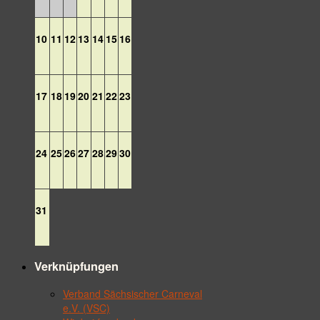
10
11
12
13
14
15
16
17
18
19
20
21
22
23
24
25
26
27
28
29
30
31
Verknüpfungen
Verband Sächsischer Carneval
e.V. (VSC)