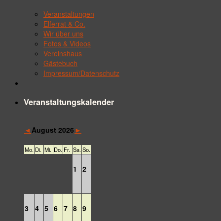
Veranstaltungen
Elferrat & Co.
Wir über uns
Fotos & Videos
Vereinshaus
Gästebuch
Impressum/Datenschutz
Veranstaltungskalender
◄
►
August 2026
Mo.
Di.
Mi.
Do.
Fr.
Sa.
So.
1
2
3
4
5
6
7
8
9