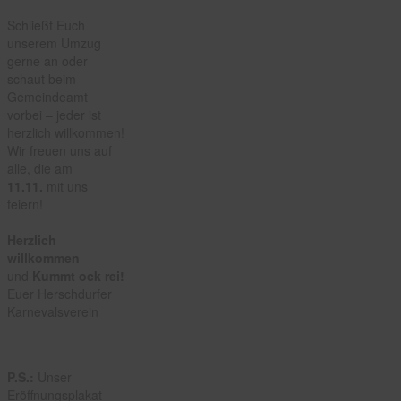
Schließt Euch
unserem Umzug
gerne an oder
schaut beim
Gemeindeamt
vorbei – jeder ist
herzlich willkommen!
Wir freuen uns auf
alle, die am
11.11.
mit uns
feiern!
Herzlich
willkommen
und
Kummt ock rei!
Euer Herschdurfer
Karnevalsverein
P.S.:
Unser
Eröffnungsplakat