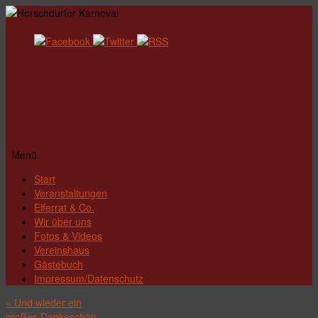
Menü
Zum
Start
Inhalt
Veranstaltungen
springen
Elferrat & Co.
Wir über uns
Fotos & Videos
Vereinshaus
Gästebuch
Impressum/Datenschutz
«
Und wieder ein
großes Dankeschön.