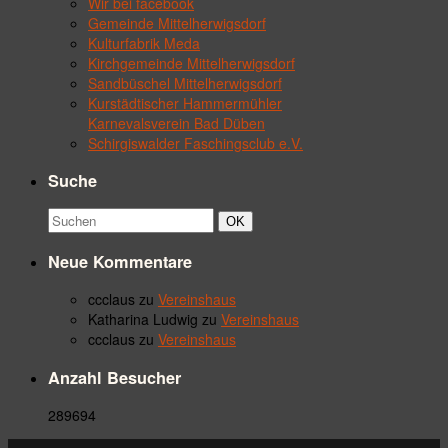
Wir bei facebook
Gemeinde Mittelherwigsdorf
Kulturfabrik Meda
Kirchgemeinde Mittelherwigsdorf
Sandbüschel Mittelherwigsdorf
Kurstädtischer Hammermühler
Karnevalsverein Bad Düben
Schirgiswalder Faschingsclub e.V.
Suche
Suchbegriff:
Suchen
OK
Neue Kommentare
ccclaus
zu
Vereinshaus
Katharina Ludwig
zu
Vereinshaus
ccclaus
zu
Vereinshaus
Anzahl Besucher
289694