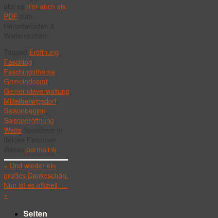
gibt es
hier auch als
PDF
zum
Herunterladen &
Weiterreichen.
Tagged
Eröffnung
,
Fasching
,
Faschingsthema
,
Gemeindeamt
,
Gemeindeverwaltung
,
Mittelherwigsdorf
,
Saisonbeginn
,
Saisoneröffnung
,
Wette
.
Speichere in
deinen Favoriten
diesen
permalink
.
«
Und wieder ein
großes Dankeschön.
Nun ist es offiziell, …
»
Seiten