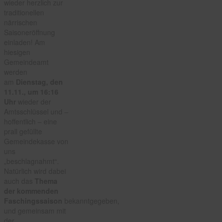
wieder herzlich zur
traditionellen
närrischen
Saisoneröffnung
einladen! Am
hiesigen
Gemeindeamt
werden
am
Dienstag, den
11.11., um 16:16
Uhr
wieder der
Amtsschlüssel und –
hoffentlich – eine
prall gefüllte
Gemeindekasse von
uns
„beschlagnahmt“.
Natürlich wird dabei
auch das
Thema
der kommenden
Faschingssaison
bekanntgegeben,
und gemeinsam mit
der