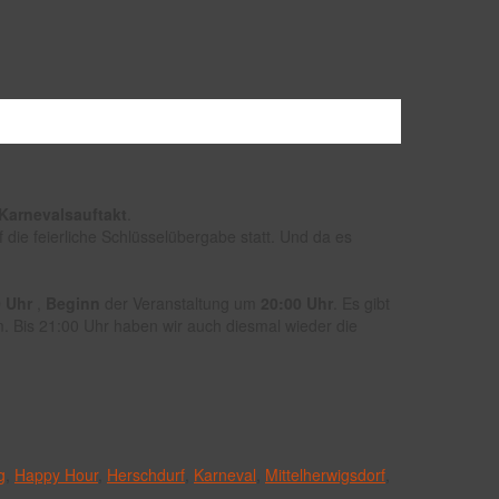
Karnevalsauftakt
.
ie feierliche Schlüsselübergabe statt. Und da es
0 Uhr
,
Beginn
der Veranstaltung um
20:00 Uhr
. Es gibt
. Bis 21:00 Uhr haben wir auch diesmal wieder die
g
,
Happy Hour
,
Herschdurf
,
Karneval
,
Mittelherwigsdorf
,