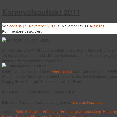
Karnevalsauftakt 2011
Von
ccclaus
|
1. November 2011
|
1. November 2011
Aktuelles
für
Kommentare deaktiviert
Karnevalsauftakt
2011
Am
Freitag, den 11.11.
gibt es wieder unseren großen traditionellen
Als erstes findet um
11:11 Uhr
am Gemeindeamt zu Mittelherwigsdorf d
dieses Jahr so wunderbar passt: Die
findet noch am selben Tag im
Vereinshaus
statt!
Einlass
ist um
19:0
wie immer viel Musik, gute Laune und ein buntes Faschingsprogramm
Happy Hour
: Bier und Sekt kosten
nur 1,- Euro
!
In diesem Sinne: Ein 3faches “Kummt ock rei!”
P.S.:
Das Plakat zur Veranstaltung gibt es
hier zum Download
.
Tagged
Auftakt
,
Beginn
,
Eröffnung
,
Eröffnungsveranstaltung
,
Faschin
Saison
,
Schlüsselübergabe
,
Start
,
Unser Vereinshaus