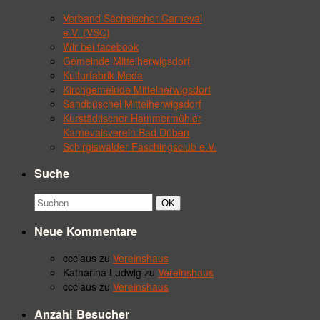
Verband Sächsischer Carneval
e.V. (VSC)
Wir bei facebook
Gemeinde Mittelherwigsdorf
Kulturfabrik Meda
Kirchgemeinde Mittelherwigsdorf
Sandbüschel Mittelherwigsdorf
Kurstädtischer Hammermühler
Karnevalsverein Bad Düben
Schirgiswalder Faschingsclub e.V.
Suche
Suchbegriff:
Suchen
OK
Neue Kommentare
ccclaus
zu
Vereinshaus
Katharina Ludwig
zu
Vereinshaus
ccclaus
zu
Vereinshaus
Anzahl Besucher