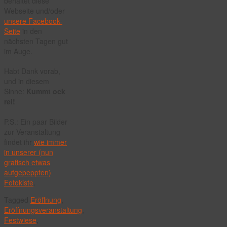
behaltet diese
Webseite und/oder
unsere Facebook-
Seite
in den
nächsten Tagen gut
im Auge.
Habt Dank vorab,
und in diesem
Sinne:
Kummt ock
rei!
P.S.: Ein paar Bilder
zur Veranstaltung
findet ihr
wie immer
in unserer (nun
grafisch etwas
aufgepeppten)
Fotokiste
.
Tagged
Eröffnung
,
Eröffnungsveranstaltung
,
Festwiese
,