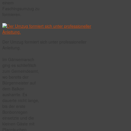
einem
Faschingsumzug zu
formieren.
Der Umzug formiert sich unter professioneller
Anleitung.
Im Gänsemarsch
ging es schließlich
zum Gemeindeamt,
wo bereits der
Bürgermeister auf
dem Balkon
ausharrte. Es
dauerte nicht lange,
bis der erste
Bonbonregen
einsetzte und die
kleinen Gäste mit
Pfannkuchen