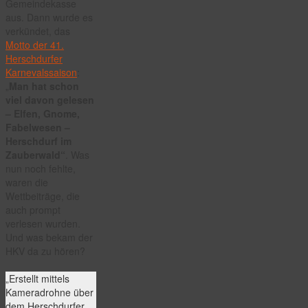
Gemeindekasse
aus. Dann wurde es
verkündet, das
Motto der 41.
Herschdurfer
Karnevalssaison
:
„
Man hat schon
viel davon gelesen
– Elfen, Gnome,
Fabelwesen –
Herschdurf im
Zauberwald“
. Was
nun noch fehlte,
waren die
Wettbeiträge, die
auch prompt
verlesen wurden.
Und was bekam der
HKV da zu hören?
„Erstellt mittels
Kameradrohne über
dem Herschdurfer