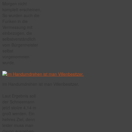
Morgen nicht
komplett erscheinen.
So wurden auch die
Funken in die
Vermessung mit
einbezogen, die
selbstverständlich
vom Bürgermeister
selbst
vorgenommen
wurde.
Im Handumdrehen ist man Villenbesitzer.
Laut Ergebnis soll
der Schneemann
jetzt stolze 4,14 m
groß werden. Ein
hehres Ziel, denn
leider muss man
davon ausgehen,