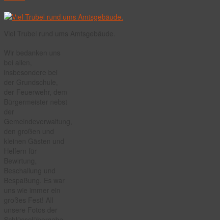
Viel Trubel rund ums Amtsgebäude.
Wir bedanken uns
bei allen,
insbesondere bei
der Grundschule,
der Feuerwehr, dem
Bürgermeister nebst
der
Gemeindeverwaltung,
den großen und
kleinen Gästen und
Helfern für
Bewirtung,
Beschallung und
Bespaßung. Es war
uns wie immer ein
großes Fest! All
unsere Fotos der
Schlüsselübergabe