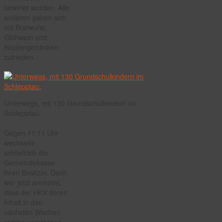
bewirtet wurden. Alle
anderen gaben sich
mit Bratwurst,
Glühwein und
Hopfengetränken
zufrieden.
Unterwegs, mit 130 Grundschulkindern im
Schlepptau.
Gegen 11:11 Uhr
wechselte
schließlich die
Gemeindekasse
ihren Besitzer. Doch
wer jetzt annimmt,
dass der HKV deren
Inhalt in den
nächsten Wochen
restlos verprassen