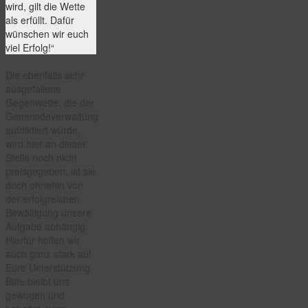
wird, gilt die Wette
als erfüllt. Dafür
wünschen wir euch
viel Erfolg!“
Die ebenfalls sehr
ausgefallene
Gegenwette, die der
Gemeindeverwaltung
aufdiktiert wurde,
wird hier an dieser
Stelle noch nicht
preisgegeben, ist sie
doch ohnehin von
der erfolgreichen
Bewältigung unsere
Aufgabe abhängig.
Hierfür hoffen wir
auch ganz stark auf
Eure Unterstützung.
Bitte bleibt uns
gewogen und