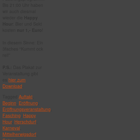
Bis 21:00 Uhr haben
wir auch diesmal
wieder die
Happy
Hour
: Bier und Sekt
kosten
nur 1,- Euro
!
In diesem Sinne: Ein
3faches “Kummt ock
rei!”
P.S.:
Das Plakat zur
Veranstaltung gibt
es
hier zum
Download
.
Tagged
Auftakt
,
Beginn
,
Eröffnung
,
Eröffnungsveranstaltung
,
Fasching
,
Happy
Hour
,
Herschdurf
,
Karneval
,
Mittelherwigsdorf
,