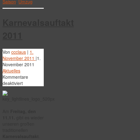
Saison
,
Umzug
Karnevalsauftakt
2011
Von
ccclaus
|
1.
November 2011
|
1.
November 2011
Aktuelles
Kommentare
für
deaktiviert
Karnevalsauftakt
2011
Am
Freitag, den
11.11.
gibt es wieder
unseren großen
traditionellen
Karnevalsauftakt
.