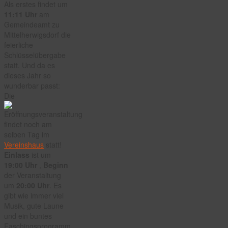
Als erstes findet um
11:11 Uhr
am
Gemeindeamt zu
Mittelherwigsdorf die
feierliche
Schlüsselübergabe
statt. Und da es
dieses Jahr so
wunderbar passt:
Die
findet noch am
selben Tag im
Vereinshaus
statt!
Einlass
ist um
19:00 Uhr
,
Beginn
der Veranstaltung
um
20:00 Uhr
. Es
gibt wie immer viel
Musik, gute Laune
und ein buntes
Faschingsprogramm.