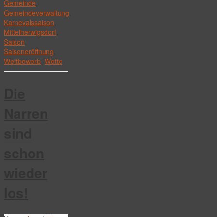
Gemeinde
,
Gemeindeverwaltung
,
Karnevalssaison
,
Mittelherwigsdorf
,
Saison
,
Saisoneröffnung
,
Wettbewerb
,
Wette
Die
Narren
sind
schon
wieder
los!