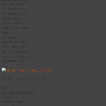
dass der Wettergott
kaum auf der Seite
der Herschdurfer
Karnevalisten
stehen wird. Ob
wohl die stets auf
Hochtouren
laufenden
Kühlschränke im
Vereinshaus hier
genug Baumaterial
hergeben? Man darf
gespannt sein.
Die Vermessung des Elferrats.
Die
Gemeindeverwaltung
bekam als
Retourkutsche