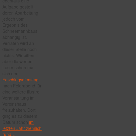
ebenfalls eine
Aufgabe gestellt,
deren Abarbeitung
jedoch vom
Ergebnis des
Schneemannbaus
abhängig ist.
Verraten wird an
dieser Stelle noch
nichts. Wir bitten
aber die werten
Leser schon mal,
sich den
Faschingsdienstag
nach Feierabend für
eine weitere illustre
Veranstaltung im
Vereinshaus
freizuhalten. Dort
ging es zu diesem
Datum schon
im
letzten Jahr ziemlich
rund…