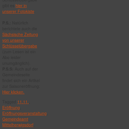
gibt es
hier in
unserer Fotokiste
.
P.S.:
Natürlich
berichtete auch die
Sächsische Zeitung
von unserer
Schlüsselübergabe
(zum Lesen ist ein
Abo leider
unumgänglich).
P.S.S:
Auch auf der
Gemeindeseite
findet sich ein Artikel
zur Saisoneröffnung:
Hier klicken.
Tagged
11.11.
,
Eröffnung
,
Eröffnungsveranstaltung
,
Gemeindeamt
,
Mittelherwigsdorf
,