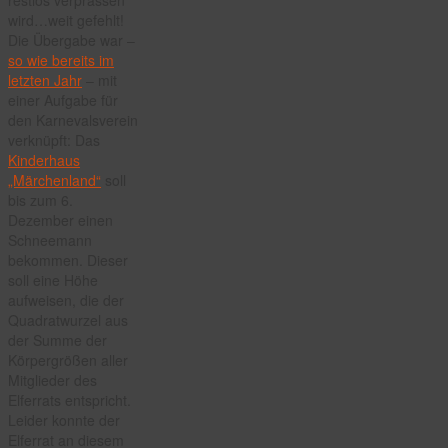
wird…weit gefehlt!
Die Übergabe war –
so wie bereits im
letzten Jahr
– mit
einer Aufgabe für
den Karnevalsverein
verknüpft: Das
Kinderhaus
„Märchenland“
soll
bis zum 6.
Dezember einen
Schneemann
bekommen. Dieser
soll eine Höhe
aufweisen, die der
Quadratwurzel aus
der Summe der
Körpergrößen aller
Mitglieder des
Elferrats entspricht.
Leider konnte der
Elferrat an diesem