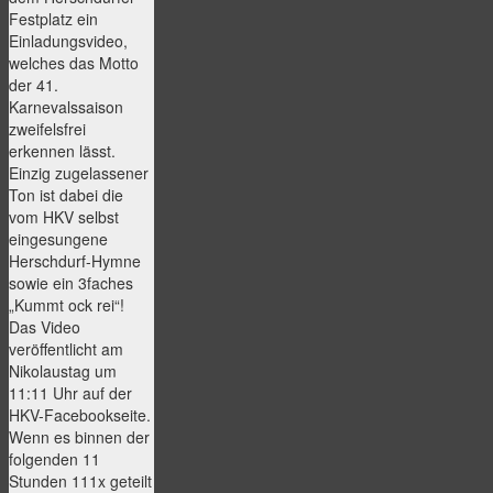
Festplatz ein
Einladungsvideo,
welches das Motto
der 41.
Karnevalssaison
zweifelsfrei
erkennen lässt.
Einzig zugelassener
Ton ist dabei die
vom HKV selbst
eingesungene
Herschdurf-Hymne
sowie ein 3faches
„Kummt ock rei“!
Das Video
veröffentlicht am
Nikolaustag um
11:11 Uhr auf der
HKV-Facebookseite.
Wenn es binnen der
folgenden 11
Stunden 111x geteilt