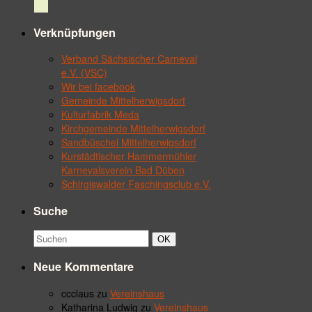
Verknüpfungen
Verband Sächsischer Carneval
e.V. (VSC)
Wir bei facebook
Gemeinde Mittelherwigsdorf
Kulturfabrik Meda
Kirchgemeinde Mittelherwigsdorf
Sandbüschel Mittelherwigsdorf
Kurstädtischer Hammermühler
Karnevalsverein Bad Düben
Schirgiswalder Faschingsclub e.V.
Suche
Suchbegriff:
Suchen
OK
Neue Kommentare
ccclaus
zu
Vereinshaus
Katharina Ludwig
zu
Vereinshaus