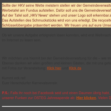
Sollte der HKV seine Wette meistern stellen wir der Gemeindeverwal
Werbetafel am Fundus aufstellen. Dafür soll uns die Gemeindeverwal
Auf der Tafel soll „HKV News“ stehen und unser Logo soll erkennbar.
Das Aufstellen des Schmuckstücks wird von uns erledigt. Die recycel
Schlüsselübergabe präsentiert werden. Wir freuen uns auf eure Ums
Ob wir unsere Aufgabe erfolgreich lösen konnten, wird erst Weihnacht
im Internet zu lesen sein.
Wir möchten uns hiermit bei der Gemeindeverwaltung für die – wie im
Ebenso danken wir allen großen und kleinen Gästen, die mit uns gefe
mit Fotos zur Veranstaltung:
Klick hier
und
Klick da
.
Kummt ock rei!
Euer Herschdurfer Karnevalsverein
P.S.:
Falls ihr noch bei Facebook seid und einen Daumen übrig habt, 
unserer Funken zur OSTEG Jahresspende ab:
Hier klicken
.
Vielen D