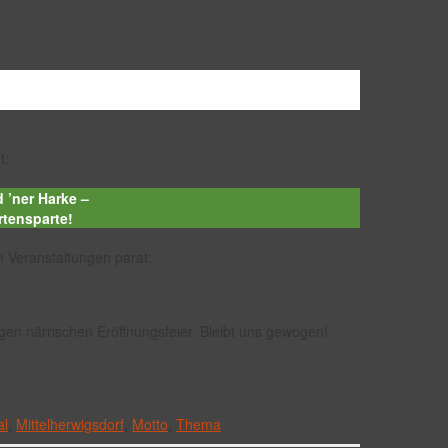
t:
 ’ner Harke –
rtensparte!
 Veranstaltungen parat:
tigen närrischen Eröffnungsfeier. Bleibt uns gewogen!
al
,
Mittelherwigsdorf
,
Motto
,
Thema