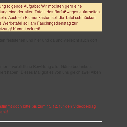
tung folgende Aufgabe: Wir möchten gern eine
tung eine der alten Tafeln des Barfußweges aufarbeiten.
sein. Auch ein Blumenkasten soll die Tafel schmücken.
te Werbetafel soll am Faschingsdienstag zur
etzung! Kummt ock rei!
en feststehen und hier und da und vielleicht auch dort
mer – vorbildliche Bewirtung aller Gäste bedanken.
iert haben. Dieses Mal gibt es von uns gleich zwei Alben
stimmt doch bitte bis zum 15.12. für den Videobeitrag
ank!