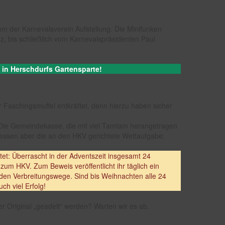
hm der Karnevalsverein Aufstellung. Die Minifunken
z, bis schließlich vom Karnevalspräsidenten Paul
f in Herschdurfs Gartensparte!
 Faschingsmuffel entkräftet, denn hierzu haben sicher
 Die Gemeindekasse, die mit viel Tamtam herangetragen
tdessen aber die an den HKV gerichtete Wettaufgabe:
t: Überrascht in der Adventszeit insgesamt 24
um HKV. Zum Beweis veröffentlicht ihr täglich ein
den Verbreitungswege. Sind bis Weihnachten alle 24
ch viel Erfolg!
r Original „geadelt“ werden? Warten wir es ab.