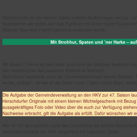
Nachdem der für die kleinen Gäste initiierte Bonbonregen verzog, na
begeisterten wie jedes Jahr das Publikum mit einem super Funkentan
Roscher das neue Faschingsthema verkündet wurde:
Mit Strohhut, Spaten und ’ner Harke – au
Mit diesem Thema ist dann aber auch eine der üblichen Ausreden der
alle Herschdurfer das passende Kostüm im Schrank!
Bald darauf wechselte auch der Gemeindeschlüssel seinen Besitzer.
wurde, enthielt – so wie all die Jahre zuvor – keine müde Mark, stat
Die Aufgabe der Gemeindeverwaltung an den HKV zur 47. Saison laute
Herschdurfer Originale mit einem kleinen Wichtelgeschenk mit Bezug z
ausagekräftiges Foto oder Video über die euch zur Verfügung stehen
Nachweise erbracht, gilt die Aufgabe als erfüllt. Dafür wünschen wir eu
Wer im Ort wird wohl im Laufe des Dezembers als echtes Herschdurfe
Jedenfalls konterte der HKV umgehend mit folgenden Zeilen: