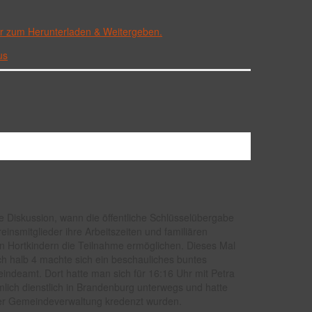
er zum Herunterladen & Weitergeben.
us
die Diskussion, wann die öffentliche Schlüsselübergabe
insmitglieder ihre Arbeitszeiten und familiären
n Hortkindern die Teilnahme ermöglichen. Dieses Mal
ch halb 4 machte sich ein beschauliches buntes
deamt. Dort hatte man sich für 16:16 Uhr mit Petra
mlich dienstlich in Brandenburg unterwegs und hatte
 der Gemeindeverwaltung kredenzt wurden.