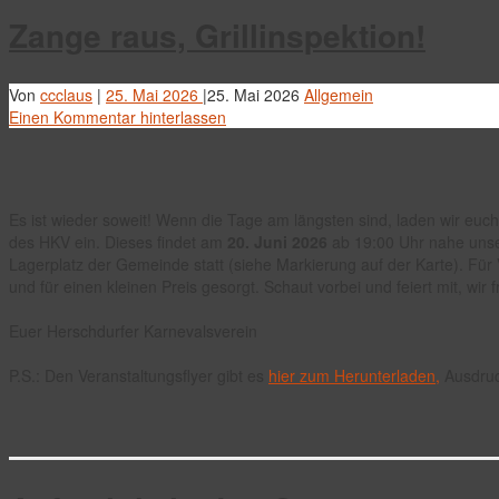
Zange raus, Grillinspektion!
Von
ccclaus
|
25. Mai 2026
|
25. Mai 2026
Allgemein
Einen Kommentar hinterlassen
Es ist wieder soweit! Wenn die Tage am längsten sind, laden wir euc
des HKV ein. Dieses findet am
20. Juni 2026
ab 19:00 Uhr nahe unse
Lagerplatz der Gemeinde statt (siehe Markierung auf der Karte). Für
und für einen kleinen Preis gesorgt. Schaut vorbei und feiert mit, wir
Euer Herschdurfer Karnevalsverein
P.S.: Den Veranstaltungsflyer gibt es
hier zum Herunterladen,
Ausdruc