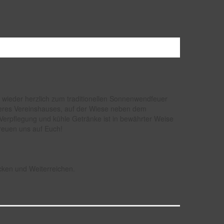
h wieder herzlich zum traditionellen Sonnenwendfeuer
res Vereinshauses, auf der Wiese neben dem
 Verpflegung und kühle Getränke ist in bewährter Weise
 freuen uns auf Euch!
ken und Weiterreichen.