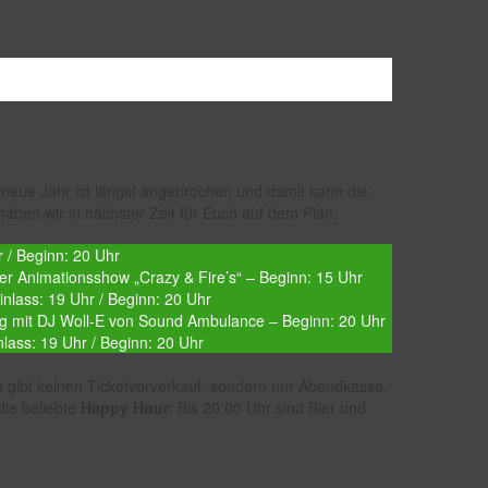
 neue Jahr ist längst angebrochen und damit kann die
aben wir in nächster Zeit für Euch auf dem Plan:
 / Beginn: 20 Uhr
ter Animationsshow „Crazy & Fire’s“ – Beginn: 15 Uhr
nlass: 19 Uhr / Beginn: 20 Uhr
g mit DJ Woll-E von Sound Ambulance – Beginn: 20 Uhr
nlass: 19 Uhr / Beginn: 20 Uhr
s gibt keinen Ticketvorverkauf, sondern nur Abendkasse.
die beliebte
Happy Hour
: Bis 20:00 Uhr sind Bier und