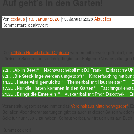
Auf geht’s in den Garten!
Von
ccclaus
|
13. Januar 2026
|
13. Januar 2026
Aktuelles
für
Kommentare deaktiviert
Auf
geht’s
in
den
Die
größten Herschdurfer Originale
wurden mittlerweile prämiert, das
Garten!
närrische Saison nun so richtig beginnen. Folgende Veranstaltungen h
7.2.: „Ab in Beet!“
– Nachtwäscheball mit DJ Frank – Einlass: 19 Uhr
8.2.: „Die Stecklinge werden umgetopft“
– Kinderfasching mit bun
14.2.: „Heute wird gemulcht!“
– Themenball mit Hausmeister T. – Ei
17.2.: „Nur die Harten kommen in den Garten“
– Faschingsdiensta
21.2.: „Bringt die Ernte ein!“
– Auskehrball mit Phon Diskothek – Ei
Veranstaltungsort ist wie immer das
Vereinshaus Mittelherwigsdorf
. E
Bei allen Abendveranstaltungen gibt es auch in dieser Saison wieder 
Sekt für nur 1,50 € zu haben. Schaut vorbei, wir freuen uns auf Euch!
Kummt ock rei!