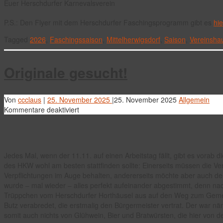
Euer Herschdurfer Karnevalsverein
P.S.: Den Flyer mit dem Herschdurfer Faschingsprogramm gibt es
hi
Tagged
2026
,
Faschingssaison
,
Mittelherwigsdorf
,
Saison
,
Vereinsha
Originale gesucht!
Von
ccclaus
|
25. November 2025
|
25. November 2025
Allgemein
für
Kommentare deaktiviert
Originale
gesucht!
Jedes Mal, wenn der 11.11. auf einen Arbeitstag fällt, gibt es vorab 
des HKW wohl am besten stattfinden sollte: Einerseits müssen die Vere
Verpflichtungen im Auge behalten, andererseits möchte aber auch de
wurde – mal wieder – alles perfekt aufeinander abgestimmt, denn na
Trüppchen vom Herschdurfer Horthäusel aus auf den Weg zum Gemein
Butz verabredet, die erstmalig den Bürgermeister vertrat. Der war nä
somit auch nichts von Glühwein, Bier und Bratwürsten, die hier von