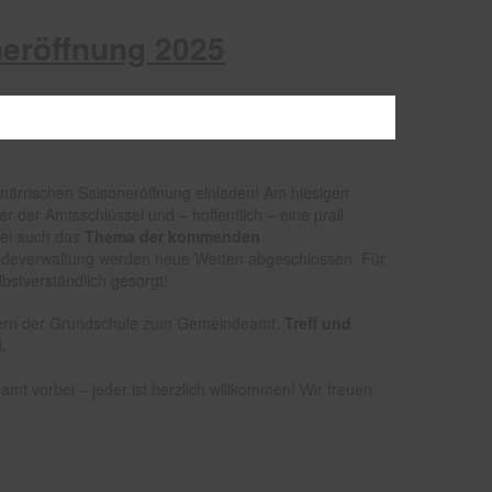
neröffnung 2025
n närrischen Saisoneröffnung einladen! Am hiesigen
r der Amtsschlüssel und – hoffentlich – eine prall
bei auch das
Thema der kommenden
deverwaltung werden neue Wetten abgeschlossen. Für
bstverständlich gesorgt!
ern der Grundschule zum Gemeindeamt.
Treff und
.
 vorbei – jeder ist herzlich willkommen! Wir freuen