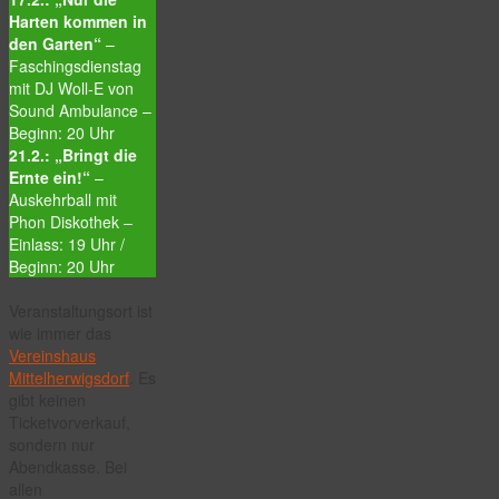
Harten kommen in
den Garten“
–
Faschingsdienstag
mit DJ Woll-E von
Sound Ambulance –
Beginn: 20 Uhr
21.2.: „Bringt die
Ernte ein!“
–
Auskehrball mit
Phon Diskothek –
Einlass: 19 Uhr /
Beginn: 20 Uhr
Veranstaltungsort ist
wie immer das
Vereinshaus
Mittelherwigsdorf
. Es
gibt keinen
Ticketvorverkauf,
sondern nur
Abendkasse. Bei
allen