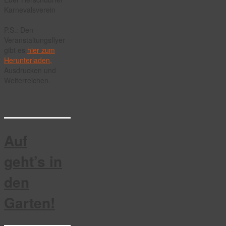
Karnevalsverein
P.S.: Den
Veranstaltungsflyer
gibt es
hier zum
Herunterladen,
Ausdrucken und
Weiterreichen.
Auf
geht’s in
den
Garten!