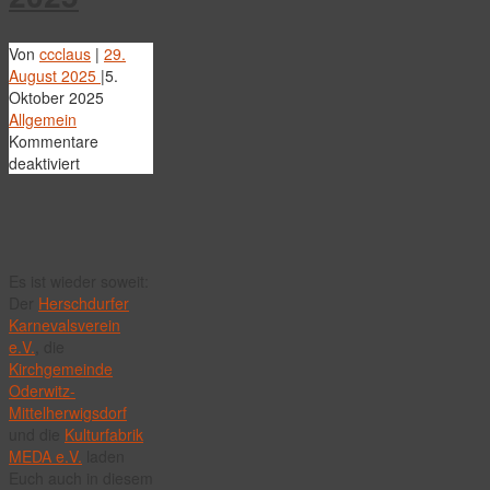
Von
ccclaus
|
29.
August 2025
|
5.
Oktober 2025
Allgemein
Kommentare
für
deaktiviert
Herschdurfer
Kirmst
2025
Es ist wieder soweit:
Der
Herschdurfer
Karnevalsverein
e.V.
, die
Kirchgemeinde
Oderwitz-
Mittelherwigsdorf
und die
Kulturfabrik
MEDA e.V.
laden
Euch auch in diesem