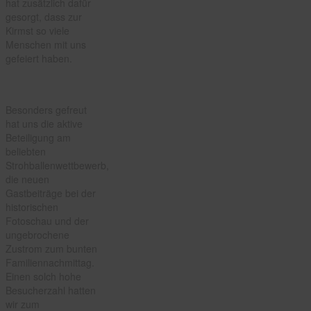
hat zusätzlich dafür
gesorgt, dass zur
Kirmst so viele
Menschen mit uns
gefeiert haben.
Besonders gefreut
hat uns die aktive
Beteiligung am
beliebten
Strohballenwettbewerb,
die neuen
Gastbeiträge bei der
historischen
Fotoschau und der
ungebrochene
Zustrom zum bunten
Familiennachmittag.
Einen solch hohe
Besucherzahl hatten
wir zum