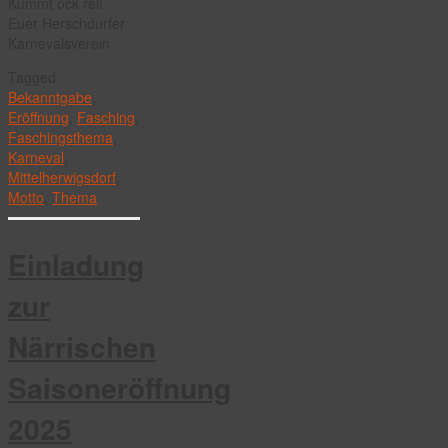
Kummt ock rei!
Euer Herschdurfer
Karnevalsverein
Tagged
Bekanntgabe
,
Eröffnung
,
Fasching
,
Faschingsthema
,
Karneval
,
Mittelherwigsdorf
,
Motto
,
Thema
Einladung
zur
Närrischen
Saisoneröffnung
2025