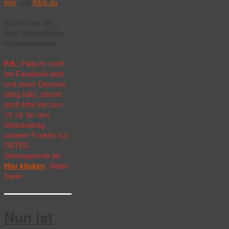
hier
und
Klick da
.
Kummt ock rei!
Euer Herschdurfer
Karnevalsverein
P.S.:
Falls ihr noch
bei Facebook seid
und einen Daumen
übrig habt, stimmt
doch bitte bis zum
15.12. für den
Videobeitrag
unserer Funken zur
OSTEG
Jahresspende ab:
Hier klicken
.
Vielen
Dank!
Nun ist