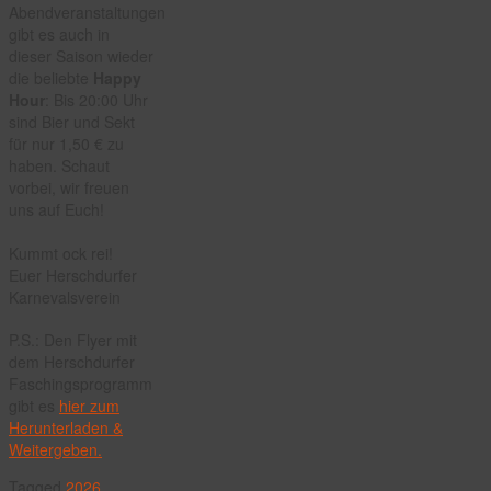
Abendveranstaltungen
gibt es auch in
dieser Saison wieder
die beliebte
Happy
Hour
: Bis 20:00 Uhr
sind Bier und Sekt
für nur 1,50 € zu
haben. Schaut
vorbei, wir freuen
uns auf Euch!
Kummt ock rei!
Euer Herschdurfer
Karnevalsverein
P.S.: Den Flyer mit
dem Herschdurfer
Faschingsprogramm
gibt es
hier zum
Herunterladen &
Weitergeben.
Tagged
2026
,