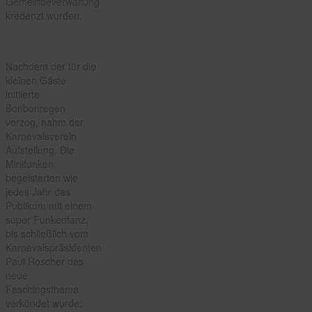
Gemeindeverwaltung
kredenzt wurden.
Nachdem der für die
kleinen Gäste
initiierte
Bonbonregen
verzog, nahm der
Karnevalsverein
Aufstellung. Die
Minifunken
begeisterten wie
jedes Jahr das
Publikum mit einem
super Funkentanz,
bis schließlich vom
Karnevalspräsidenten
Paul Roscher das
neue
Faschingsthema
verkündet wurde: