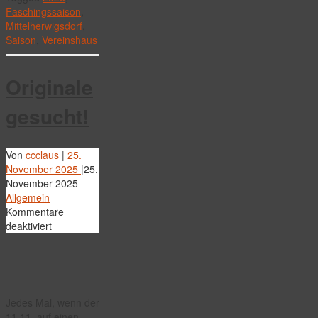
Faschingssaison
,
Mittelherwigsdorf
,
Saison
,
Vereinshaus
Originale
gesucht!
Von
ccclaus
|
25.
November 2025
|
25.
November 2025
Allgemein
Kommentare
für
deaktiviert
Originale
gesucht!
Jedes Mal, wenn der
11.11. auf einen