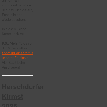
die Kirmst im
kommenden Jahr –
und natürlich darauf,
Euch alle dort
wiederzusehen.
In diesem Sinne:
Kummt ock rei!
P.S.:
Viele Fotos von
der Veranstaltung
findet Ihr ab sofort in
unserer Fotokiste.
Viel Spaß beim
Anschauen!
Herschdurfer
Kirmst
2025