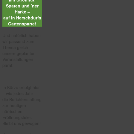
Spaten und ’ner
Harke –
auf in Herschdurfs
Gartensparte!
Und natürlich haben
wir passend zum
Thema gleich
unsere geplanten
Veranstaltungen
parat:
In Kürze erfolgt hier
– wie jedes Jahr –
die Berichterstattung
zur heutigen
närrischen
Eröffnungsfeier.
Bleibt uns gewogen!