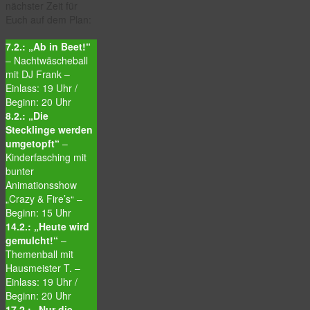
nächster Zeit für
Euch auf dem Plan:
7.2.: „Ab in Beet!“
– Nachtwäscheball
mit DJ Frank –
Einlass: 19 Uhr /
Beginn: 20 Uhr
8.2.: „Die
Stecklinge werden
umgetopft“
–
Kinderfasching mit
bunter
Animationsshow
„Crazy & Fire’s“ –
Beginn: 15 Uhr
14.2.: „Heute wird
gemulcht!“
–
Themenball mit
Hausmeister T. –
Einlass: 19 Uhr /
Beginn: 20 Uhr
17.2.: „Nur die