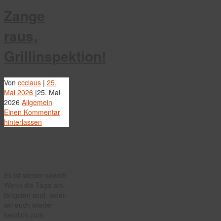
Zange
raus,
Grillinspektion!
Von
ccclaus
|
25.
Mai 2026
|
25. Mai
2026
Allgemein
Einen Kommentar
hinterlassen
Es ist wieder soweit!
Wenn die Tage am
längsten sind, laden
wir euch wieder
herzlich zum