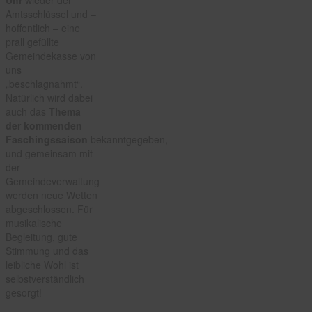
Amtsschlüssel und –
hoffentlich – eine
prall gefüllte
Gemeindekasse von
uns
„beschlagnahmt“.
Natürlich wird dabei
auch das
Thema
der kommenden
Faschingssaison
bekanntgegeben,
und gemeinsam mit
der
Gemeindeverwaltung
werden neue Wetten
abgeschlossen. Für
musikalische
Begleitung, gute
Stimmung und das
leibliche Wohl ist
selbstverständlich
gesorgt!