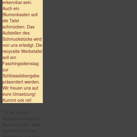
erkennbar.sein.
Auch ein
Blumenkasten soll
die Tafel
schmücken. Das
Aufstellen des
Schmuckstücks wird
von uns erledigt. Die
recycelte Werbetafel
soll am
Faschingsdienstag
zur
Schlüsselübergabe
präsentiert werden.
Wir freuen uns auf
eure Umsetzung!
Kummt ock rei!
Ob wir unsere
Aufgabe erfolgreich
lösen konnten, wird
erst Weihnachten
feststehen und hier