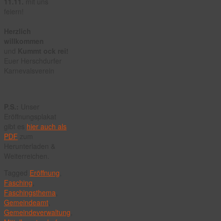
11.11.
mit uns
feiern!
Herzlich
willkommen
und
Kummt ock rei!
Euer Herschdurfer
Karnevalsverein
P.S.:
Unser
Eröffnungsplakat
gibt es
hier auch als
PDF
zum
Herunterladen &
Weiterreichen.
Tagged
Eröffnung
,
Fasching
,
Faschingsthema
,
Gemeindeamt
,
Gemeindeverwaltung
,