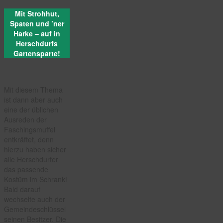
Mit Strohhut,
Spaten und ’ner
Harke – auf in
Herschdurfs
Gartensparte!
Mit diesem Thema
ist dann aber auch
eine der üblichen
Ausreden der
Faschingsmuffel
entkräftet, denn
hierzu haben sicher
alle Herschdurfer
das passende
Kostüm im Schrank!
Bald darauf
wechselte auch der
Gemeindeschlüssel
seinen Besitzer. Die