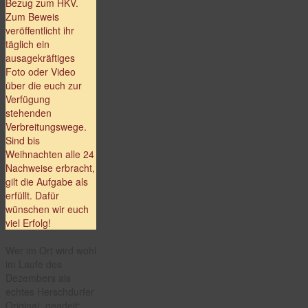
Bezug zum HKV.
Zum Beweis
veröffentlicht ihr
täglich ein
ausagekräftiges
Foto oder Video
über die euch zur
Verfügung
stehenden
Verbreitungswege.
Sind bis
Weihnachten alle 24
Nachweise erbracht,
gilt die Aufgabe als
erfüllt. Dafür
wünschen wir euch
viel Erfolg!
Wer im Ort wird wohl
im Laufe des
Dezembers als
echtes Herschdurfer
Original „geadelt“