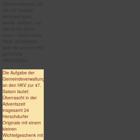
Gemeindekasse, die
mit viel Tamtam
herangetragen
wurde, enthielt – so
wie all die Jahre
zuvor – keine müde
Mark, stattdessen
aber die an den HKV
gerichtete
Wettaufgabe:
Die Aufgabe der
Gemeindeverwaltung
an den HKV zur 47.
Saison lautet:
Überrascht in der
Adventszeit
insgesamt 24
Herschdurfer
Originale mit einem
kleinen
Wichtelgeschenk mit