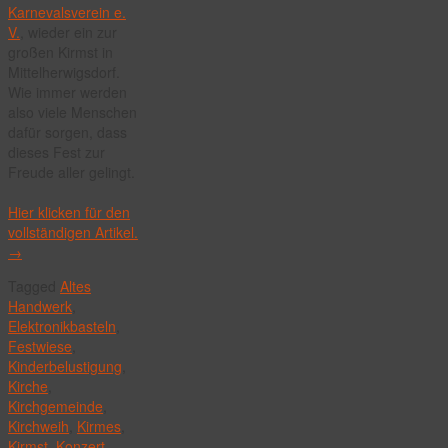
Karnevalsverein e.
V.
, wieder ein zur
großen Kirmst in
Mittelherwigsdorf.
Wie immer werden
also viele Menschen
dafür sorgen, dass
dieses Fest zur
Freude aller gelingt.
Hier klicken für den
vollständigen Artikel.
→
Tagged
Altes
Handwerk
,
Elektronikbasteln
,
Festwiese
,
Kinderbelustigung
,
Kirche
,
Kirchgemeinde
,
Kirchweih
,
Kirmes
,
Kirmst
,
Konzert
,