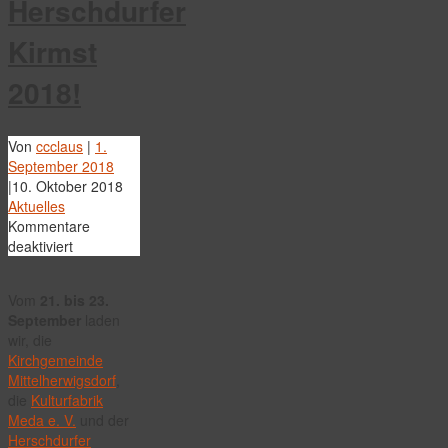
Herschdurfer
Kirmst
2018!
Von
ccclaus
|
1.
September 2018
|
10. Oktober 2018
Aktuelles
Kommentare
für
deaktiviert
Auf
zur
Vom
21. bis 23.
Herschdurfer
September
laden
Kirmst
wir, die
2018!
Kirchgemeinde
Mittelherwigsdorf
,
die
Kulturfabrik
Meda e. V.
und der
Herschdurfer