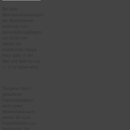
Bei allen
Abendveranstaltungen
am Wochenende
findet bis zum
Veranstaltungsbeginn
um 20:00 Uhr
wieder die
traditionelle Happy
Hour statt, in der
Bier und Sekt für nur
1,- € zu haben sind.
Übrigens: Nach
gelaufener
Faschingssaison
steht unser
Vereinshaus auch
wieder für eure
Feierlichkeiten zur
Verfügung: Der