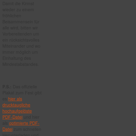
Damit die Kirmst
wieder zu einem
fröhlichen
Beisammensein für
alle wird, bitten wir
Vorbereitenden um
ein rücksichtsvolles
Miteinander und wo
immer möglich um
Einhaltung des
Mindestabstandes.
P.S.:
Das offizielle
Plakat zum Fest gibt
es
hier als
drucktaugliche
hochaufgelöste
PDF-Datei
und hier
als
optimierte PDF-
Datei
zum schnellen
Herunterladen und