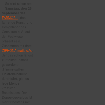
So wird schon am
Samstag, den 26.
September
das
FABMOBIL
, das
fahrende Kunst- und
Designlabor des
Constitute e.V., auf
der Festwiese
präsent sein.
Zusammen mit dem
ZIPHONA matic e.V.
,
der das schon längst
zur festen Instanz
gewordene
„Himmelswillen
Elektronikbauen“
durchführt, gibt es
jede Menge
kreativen
Bastelspass. Der
Doppeldeckerbus ist
hierfür bestens mit