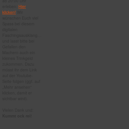
ab 20:00 Uhr
erleben:
Hier
klicken!
Wir
wünschen Euch viel
Spass bei diesem
digitalen
Faschingsausklang…
und lasst bitte bei
Gefallen den
Machern auch ein
kleines Trinkgeld
zukommen. Dazu
müsst ihr dem Link
auf der Youtube-
Seite folgen (ggf. auf
„Mehr ansehen“
klicken, damit er
sichtbar wird).
Vielen Dank und:
Kummt ock rei!