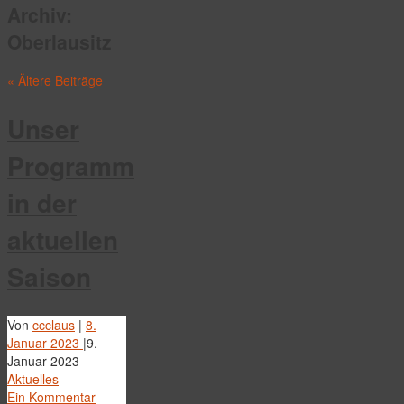
Archiv:
Oberlausitz
«
Ältere Beiträge
Unser
Programm
in der
aktuellen
Saison
Von
ccclaus
|
8.
Januar 2023
|
9.
Januar 2023
Aktuelles
Ein Kommentar