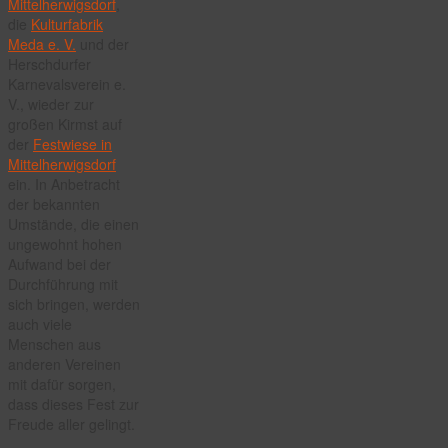
Mittelherwigsdorf
,
die
Kulturfabrik
Meda e. V.
und der
Herschdurfer
Karnevalsverein e.
V., wieder zur
großen Kirmst auf
der
Festwiese in
Mittelherwigsdorf
ein. In Anbetracht
der bekannten
Umstände, die einen
ungewohnt hohen
Aufwand bei der
Durchführung mit
sich bringen, werden
auch viele
Menschen aus
anderen Vereinen
mit dafür sorgen,
dass dieses Fest zur
Freude aller gelingt.