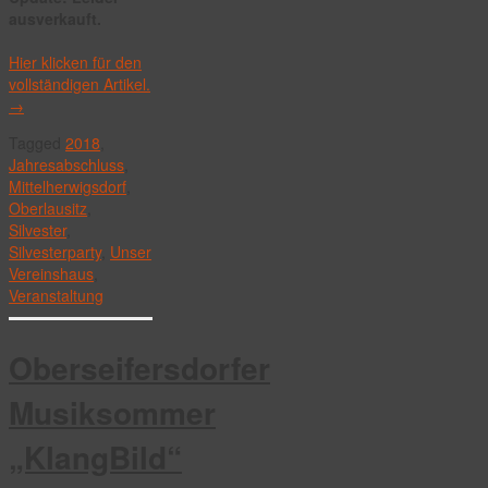
ausverkauft.
Hier klicken für den
vollständigen Artikel.
→
Tagged
2018
,
Jahresabschluss
,
Mittelherwigsdorf
,
Oberlausitz
,
Silvester
,
Silvesterparty
,
Unser
Vereinshaus
,
Veranstaltung
Oberseifersdorfer
Musiksommer
„KlangBild“