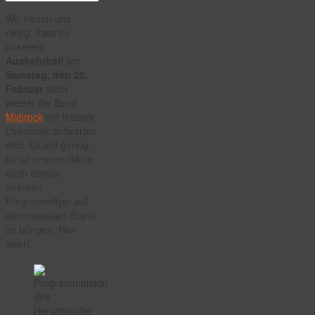
Wir freuen uns
riesig, dass zu
unserem
Auskehrball
am
Samstag, den 25.
Februar
auch
wieder die Band
Midirock
mit fetziger
Livemusik aufwarten
wird. Grund genug,
für all unsere Gäste
noch einmal
unseren
Programmflyer auf
den neuesten Stand
zu bringen: Hier
isser!