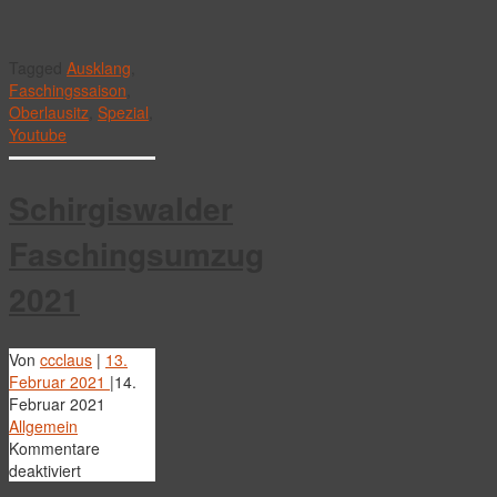
Tagged
Ausklang
,
Faschingssaison
,
Oberlausitz
,
Spezial
,
Youtube
Schirgiswalder
Faschingsumzug
2021
Von
ccclaus
|
13.
Februar 2021
|
14.
Februar 2021
Allgemein
Kommentare
für
deaktiviert
Schirgiswalder