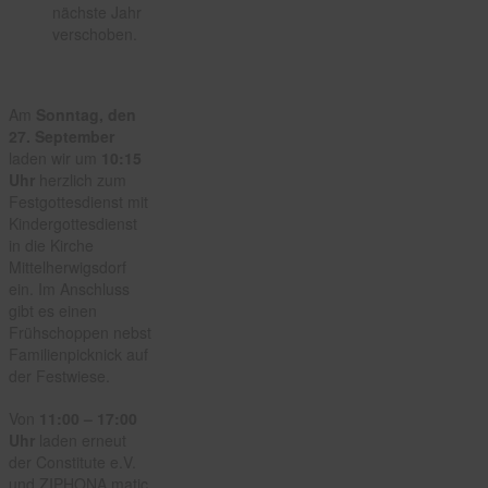
nächste Jahr
verschoben.
Am
Sonntag, den
27. September
laden wir um
10:15
Uhr
herzlich zum
Festgottesdienst mit
Kindergottesdienst
in die Kirche
Mittelherwigsdorf
ein. Im Anschluss
gibt es einen
Frühschoppen nebst
Familienpicknick auf
der Festwiese.
Von
11:00 – 17:00
Uhr
laden erneut
der Constitute e.V.
und ZIPHONA matic