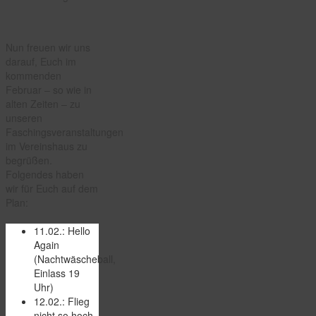
Nun freuen wir uns
darauf, Euch im
kommenden
Februar – so wie in
alten Zeiten – zu
unseren
Faschingsveranstaltungen
im Vereinshaus zu
begrüßen.
Folgendes haben
wir für Euch auf dem
Plan:
11.02.: Hello
Again
(Nachtwäscheball,
Einlass 19
Uhr)
12.02.: Flieg
nicht so hoch,