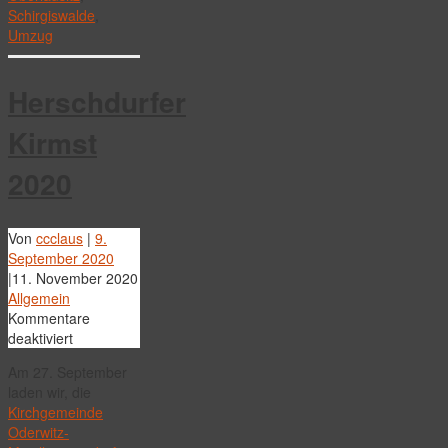
Schirgiswalde
,
Umzug
Herschdurfer
Kirmst
2020
Von
ccclaus
|
9.
September 2020
|
11. November 2020
Allgemein
Kommentare
für
deaktiviert
Herschdurfer
Am 27. September
Kirmst
laden wir, die
2020
Kirchgemeinde
Oderwitz-