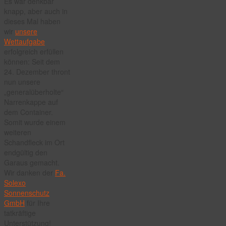
Es war denkbar
knapp, aber auch in
dieses Mal haben
wir
unsere
Wettaufgabe
erfolgreich erfüllen
können: Seit dem
24. Dezember thront
nun unsere
„generalüberholte“
Narrenkappe auf
dem Container.
Somit wurde einem
weiteren
Schandfleck im Ort
endgültig den
Garaus gemacht.
Wir danken der
Fa.
Solexo
Sonnenschutz
GmbH
für Ihre
tatkräftige
Unterstützung!