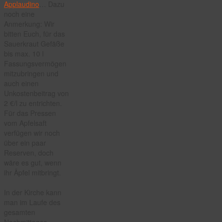
Applaudino
… Dazu
noch eine
Anmerkung: Wir
bitten Euch, für das
Sauerkraut Gefäße
bis max. 10 l
Fassungsvermögen
mitzubringen und
auch einen
Unkostenbeitrag von
2 €/l zu entrichten.
Für das Pressen
vom Apfelsaft
verfügen wir noch
über ein paar
Reserven, doch
wäre es gut, wenn
ihr Äpfel mitbringt.
In der Kirche kann
man im Laufe des
gesamten
Nachmittages