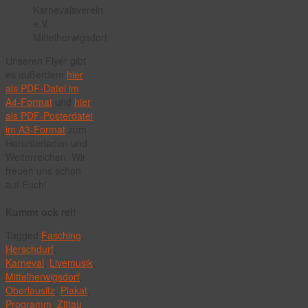
Unseren Flyer gibt
es außerdem
hier
als PDF-Datei im
A4-Format
und
hier
als PDF-Posterdatei
im A3-Format
zum
Herunterladen und
Weiterreichen. Wir
freuen uns schon
auf Euch!
Kummt ock rei!
Tagged
Fasching
,
Herschdurf
,
Karneval
,
Livemusik
,
Mittelherwigsdorf
,
Oberlausitz
,
Plakat
,
Programm
,
Zittau