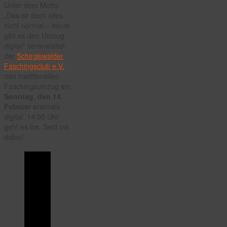
Unter dem Motto
Faschingsumzug
„Das ist doch alles
2021
nicht normal – heute
gibt es den Umzug
digital“ veranstaltet
der
Schirgiswalder
Faschingsclub e.V.
den traditionellen
Faschingsumzug am
Sonntag, den 14.
Februar
erstmals
digital. 14:00 Uhr
geht es los. Seid mit
dabei!