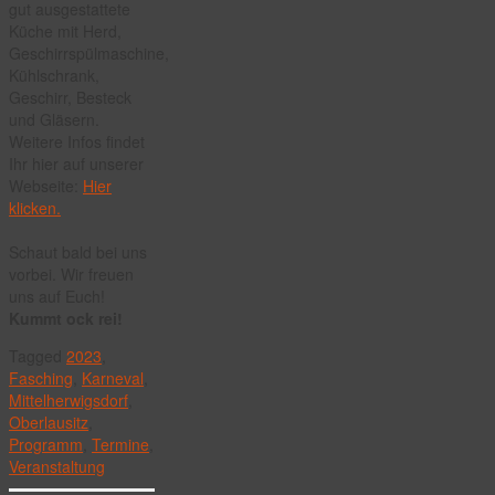
gut ausgestattete
Küche mit Herd,
Geschirrspülmaschine,
Kühlschrank,
Geschirr, Besteck
und Gläsern.
Weitere Infos findet
Ihr hier auf unserer
Webseite:
Hier
klicken.
Schaut bald bei uns
vorbei. Wir freuen
uns auf Euch!
Kummt ock rei!
Tagged
2023
,
Fasching
,
Karneval
,
Mittelherwigsdorf
,
Oberlausitz
,
Programm
,
Termine
,
Veranstaltung