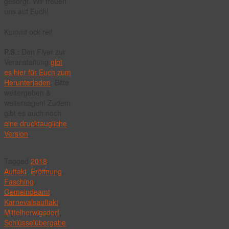
gesorgt. Wir freuen
uns auf Euch!
Kummt ock rei!
P.S.:
Den Flyer zur
Veranstaltung
gibt
es hier für Euch zum
Herunterladen
. Bitte
weitergeben &
weitersagen! Zudem
gibt es auch noch
eine drucktaugliche
Version
.
Tagged
2018
,
Auftakt
,
Eröffnung
,
Fasching
,
Gemeindeamt
,
Karnevalsauftakt
,
Mittelherwigsdorf
,
Schlüsselübergabe