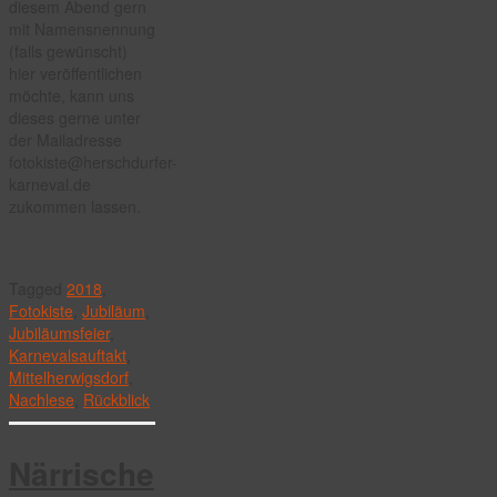
diesem Abend gern
mit Namensnennung
(falls gewünscht)
hier veröffentlichen
möchte, kann uns
dieses gerne unter
der Mailadresse
fotokiste@herschdurfer-
karneval.de
zukommen lassen.
Tagged
2018
,
Fotokiste
,
Jubiläum
,
Jubiläumsfeier
,
Karnevalsauftakt
,
Mittelherwigsdorf
,
Nachlese
,
Rückblick
Närrische