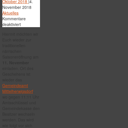
Oktober 2018
|
4.
November 2018
Aktuelles
Kommentare
für
deaktiviert
Närrische
Hiermit möchten wir
Saisoneröffnung
Euch wieder zur
2018
traditionellen
närrischen
Saisoneröffnung am
11. November
einladen. Ort des
Geschehens ist
wieder das
Gemeindeamt
Mittelherwigsdorf
,
wo gegen 11:11 Uhr
Amtsschlüssel und
Gemeindekasse den
Besitzer wechseln
werden. Das wird
wie folgt vor sich