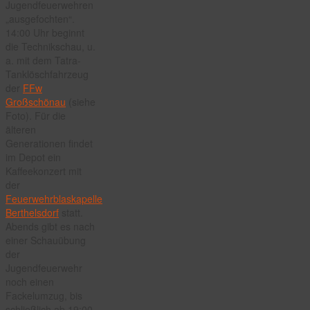
Jugendfeuerwehren
„ausgefochten“.
14:00 Uhr beginnt
die Technikschau, u.
a. mit dem Tatra-
Tanklöschfahrzeug
der
FFw
Großschönau
(siehe
Foto). Für die
älteren
Generationen findet
im Depot ein
Kaffeekonzert mit
der
Feuerwehrblaskapelle
Berthelsdorf
statt.
Abends gibt es nach
einer Schauübung
der
Jugendfeuerwehr
noch einen
Fackelumzug, bis
schließlich ab 19:00