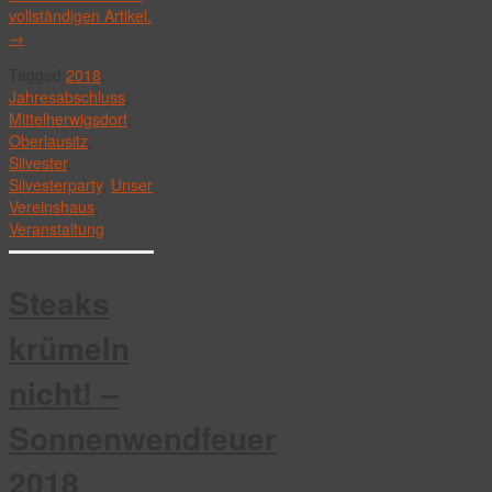
vollständigen Artikel.
→
Tagged
2018
,
Jahresabschluss
,
Mittelherwigsdorf
,
Oberlausitz
,
Silvester
,
Silvesterparty
,
Unser
Vereinshaus
,
Veranstaltung
Steaks
krümeln
nicht! –
Sonnenwendfeuer
2018