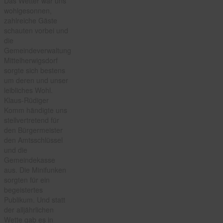
Das Wetter war uns
wohlgesonnen,
zahlreiche Gäste
schauten vorbei und
die
Gemeindeverwaltung
Mittelherwigsdorf
sorgte sich bestens
um deren und unser
leibliches Wohl.
Klaus-Rüdiger
Komm händigte uns
stellvertretend für
den Bürgermeister
den Amtsschlüssel
und die
Gemeindekasse
aus. Die Minifunken
sorgten für ein
begeistertes
Publikum. Und statt
der alljährlichen
Wette gab es in