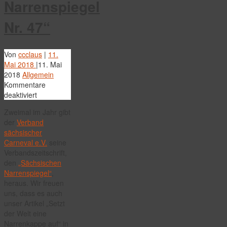
Narrenspiegel
Nr. 47“
Von
ccclaus
|
11.
Mai 2018
|
11. Mai
2018
Allgemein
Kommentare
für
deaktiviert
Der
Zweimal im Jahr gibt
HKV
der
Verband
im
sächsischer
„Sächsischen
Carneval e.V.
seine
Narrenspiegel
Verbandszeitschrift,
Nr.
den
„Sächsischen
47“
Narrenspiegel“
,
heraus. Wir freuen
uns, dass es auch
unser Artikel „Setzt
der Welt eine
Narrenkappe auf“ in