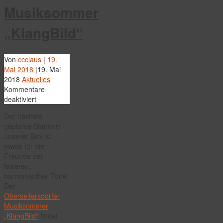
Musiksommer
„KlangBild“
Von
ccclaus
|
19.
Mai 2018
|
19. Mai
2018
Aktuelles
Kommentare
für
deaktiviert
Oberseifersdorfer
Der nächste
Musiksommer
geplante Standort
„KlangBild“
unserer Box ist
etwas für die
Freunde der
leiseren,
harmonischen Töne:
Der
Oberseifersdorfer
Musiksommer
„KlangBild“
findet