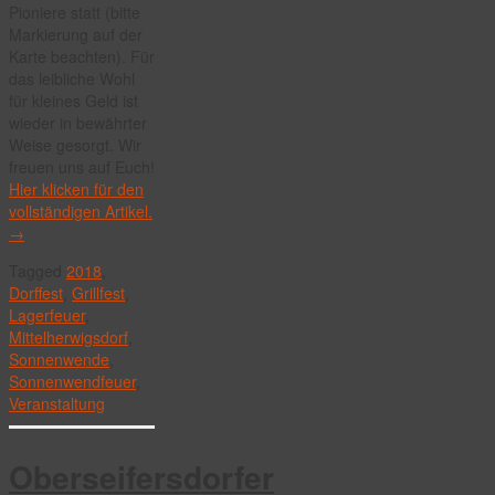
Pioniere statt (bitte
Markierung auf der
Karte beachten). Für
das leibliche Wohl
für kleines Geld ist
wieder in bewährter
Weise gesorgt. Wir
freuen uns auf Euch!
Hier klicken für den
vollständigen Artikel.
→
Tagged
2018
,
Dorffest
,
Grillfest
,
Lagerfeuer
,
Mittelherwigsdorf
,
Sonnenwende
,
Sonnenwendfeuer
,
Veranstaltung
Oberseifersdorfer