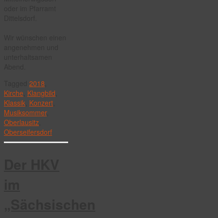
oder im Pfarramt
Dittelsdorf.
Wir wünschen einen
angenehmen und
unterhaltsamen
Abend.
Tagged
2018
,
Kirche
,
Klangbild
,
Klassik
,
Konzert
,
Musiksommer
,
Oberlausitz
,
Oberseifersdorf
Der HKV
im
„Sächsischen