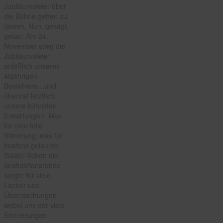
Jubiläumsfeier über
die Bühne gehen zu
lassen. Nun, gesagt,
getan: Am 24.
November stieg die
Jubiläumsfeier
anläßlich unseres
40jährigen
Bestehens…und
übertraf letztlich
unsere kühnsten
Erwartungen. Was
für eine tolle
Stimmung, was für
bestens gelaunte
Gäste! Schon die
Gratulationsrunde
sorgte für viele
Lacher und
Überraschungen,
wobei uns der viele
Erinnerungen