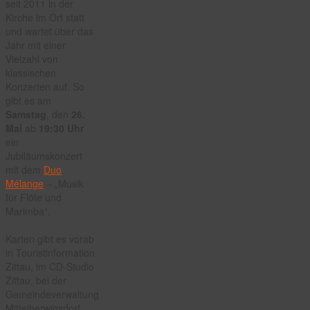
seit 2011 in der
Kirche im Ort statt
und wartet über das
Jahr mit einer
Vielzahl von
klassischen
Konzerten auf. So
gibt es am
Samstag
, den
26.
Mai
ab
19:30 Uhr
ein
Jubiläumskonzert
mit dem
Duo
Mélange
– „Musik
für Flöte und
Marimba“.
Karten gibt es vorab
in Touristinformation
Zittau, im CD-Studio
Zittau, bei der
Gemeindeverwaltung
Mittelherwigsdorf