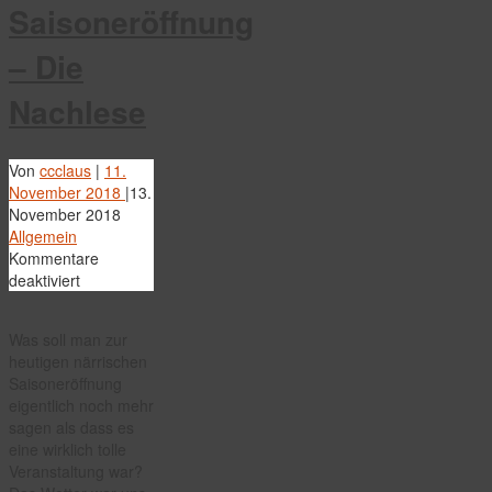
Saisoneröffnung
– Die
Nachlese
Von
ccclaus
|
11.
November 2018
|
13.
November 2018
Allgemein
Kommentare
für
deaktiviert
Närrische
Saisoneröffnung
Was soll man zur
–
heutigen närrischen
Die
Saisoneröffnung
Nachlese
eigentlich noch mehr
sagen als dass es
eine wirklich tolle
Veranstaltung war?