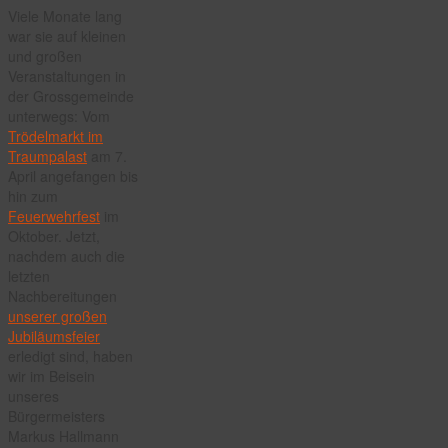
Noch
Viele Monate lang
ein
war sie auf kleinen
Nachtrag:
und großen
Die
Veranstaltungen in
Box
der Grossgemeinde
ist
unterwegs: Vom
nun
Trödelmarkt im
geknackt…
Traumpalast
am 7.
April angefangen bis
hin zum
Feuerwehrfest
im
Oktober. Jetzt,
nachdem auch die
letzten
Nachbereitungen
unserer großen
Jubiläumsfeier
erledigt sind, haben
wir im Beisein
unseres
Bürgermeisters
Markus Hallmann