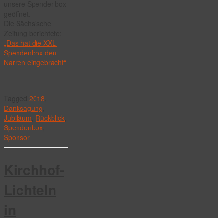
unsere Spendenbox
geöffnet.
Die Sächsische
Zeitung berichtete:
„Das hat die XXL-
Spendenbox den
Narren eingebracht“
Tagged
2018
,
Danksagung
,
Jubiläum
,
Rückblick
,
Spendenbox
,
Sponsor
Kirchhof-
Lichteln
in