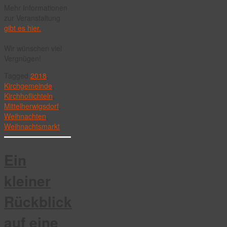
Mehr Informationen
zur Veranstaltung
gibt es hier.
Wir wünschen viel
Vergnügen!
Tagged
2018
,
Kirchgemeinde
,
Kirchhoflichteln
,
Mittelherwigsdorf
,
Weihnachten
,
Weihnachtsmarkt
Ein
kleiner
Rückblick
auf eine