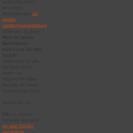
verkünden, bevor
wir unsere
Vorbereitungen
zur
großen
Jubiläumsveranstaltung
fortsetzen. Es lautet:
Nach 40 Jahren
Narrenglück /
kehr’n nun die 20er
zurück!
Vielen Dank an alle,
die heute dabei
waren und
mitgemacht haben.
Bis bald, wir freuen
uns schon auf Euch!
Kummt ock rei!
P.S.:
In unserer
Fotokiste sind auch
ein paar DSGVO-
verträgliche