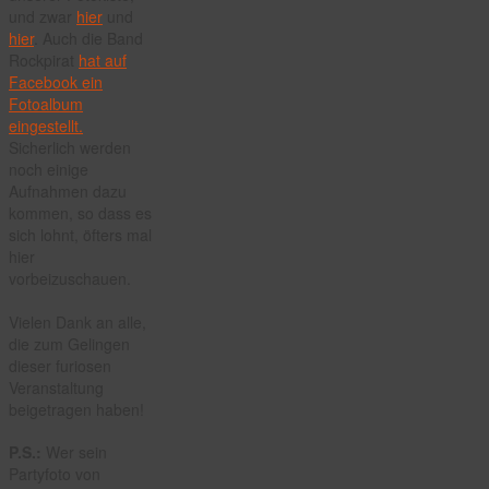
und zwar
hier
und
hier
. Auch die Band
Rockpirat
hat auf
Facebook ein
Fotoalbum
eingestellt.
Sicherlich werden
noch einige
Aufnahmen dazu
kommen, so dass es
sich lohnt, öfters mal
hier
vorbeizuschauen.
Vielen Dank an alle,
die zum Gelingen
dieser furiosen
Veranstaltung
beigetragen haben!
P.S.:
Wer sein
Partyfoto von